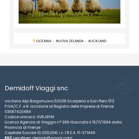
OCEANIA
-
NUOVA ZELANDA
-
AUCKLAND
Demidoff Viaggi snc
via Ilaria Alpi Borgonuovo 50038 Scarperia e San Piero (FI)
P.IVA/C.F. e N. Iscrizione al Registro delle Imprese di Firenze
03587420484
Codice univoco: XVBJ9YM
Licenza Agenzia di Viaggio n° 389 rilasciata il 15/11/1994 dalla
Provincia di Firenze
Capitale Sociale 10.000,00€ i.v. | R.E.A. FI-371449
PEC
pec@pec.demidoffviaggi.com