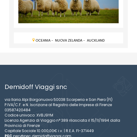
OCEANIA
-
NUOVA ZELANDA
-
AUCKLAND
Demidoff Viaggi snc
via Ilaria Alpi Borgonuovo 50038 Scarperia e San Piero (FI)
P.IVA/C.F. e N. Iscrizione al Registro delle Imprese di Firenze
03587420484
Codice univoco: XVBJ9YM
Licenza Agenzia di Viaggio n° 389 rilasciata il 15/11/1994 dalla
Provincia di Firenze
Capitale Sociale 10.000,00€ i.v. | R.E.A. FI-371449
PEC
pec@pec.demidoffviaggi.com