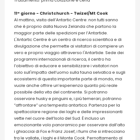
Trattamento: prima colazione e cena
11° giorno - Christchurch - Twizel/Mt Cook
Al mattino, visita dell’Antartic Centre: non tutti sanno
che è proprio dalla Nuova Zelanda che partono la
maggior parte delle spedizioni per l’Antartide.
L'Antartic Centre è un centro di ricerca scientifica e di
divulgazione che permette ai visitatori di compiere un
vero e proprio viaggio attraverso l'Antartide. Sede dei
programmi internazionali di ricerca, il centro ha
l’obiettivo di educare e sensibilizzare i visitatori non
solo sull'impatto dell’uomo sulla fauna selvatica e sugli
ecosistemi di questa importante parte di mondo, ma
vuole anche offrire un’esperienza quanto più reale
possibile della vita del continente. Si potranno
osservare husky e pinguini e, i più temerari, potranno
“affrontare” una tempesta antartica. Partenza per la
spettacolare regione dei laghi e delle impressionanti
vette nel cuore dell’Isola del Sud. È incluso un
emozionante volo panoramico per osservare dall’alto
i ghiacciai di Fox e Franz Josef, i fiumi che si intrecciano
tra le vallate, i laghi e il Monte Cook. Pernottamento al