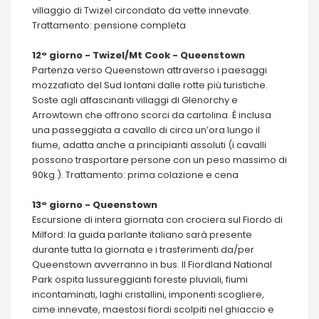
villaggio di Twizel circondato da vette innevate.
Trattamento: pensione completa
12° giorno - Twizel/Mt Cook - Queenstown
Partenza verso Queenstown attraverso i paesaggi
mozzafiato del Sud lontani dalle rotte più turistiche.
Soste agli affascinanti villaggi di Glenorchy e
Arrowtown che offrono scorci da cartolina. È inclusa
una passeggiata a cavallo di circa un’ora lungo il
fiume, adatta anche a principianti assoluti (i cavalli
possono trasportare persone con un peso massimo di
90kg.). Trattamento: prima colazione e cena
13° giorno - Queenstown
Escursione di intera giornata con crociera sul Fiordo di
Milford: la guida parlante italiano sarà presente
durante tutta la giornata e i trasferimenti da/per
Queenstown avverranno in bus. Il Fiordland National
Park ospita lussureggianti foreste pluviali, fiumi
incontaminati, laghi cristallini, imponenti scogliere,
cime innevate, maestosi fiordi scolpiti nel ghiaccio e