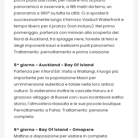
pochi passi dall'hotel, per risalire fino al piano
panoramico e osservare, a 186 metri da terra, un
panorama a 360° su tutta la città. Ci si sposterà
successivamente lungo il famoso Viaduct Waterfront e
tempo libero per il pranzo (non incluso). Nel primo
pomeriggio, partenza con minivan alla scoperta del
Nord di Auckland, tra spiagge nere, foreste di felci e
degli imponenti kauri e bellissimi punti panoramici.
Trattamento: pernottamento e prima colazione
5° giorno - Auckland - Bay Of Island
Partenza per il Nord Est. Visita a Waitangi, il luogo più
importante per la popolazione Maori per
un’immersione autentica e totale nella loro antica
cultura. Si visiteranno inoltre le cascate Haruru e il
grazioso villaggio di Russel con i suoi incantevoli edifici
storici, l'atmosfera rilassata e le sue piccole boutique.
Pernottamento a Pahia. Trattamento: pensione
completa
6° giorno - Bay Of Island - Omapere
Mattina a disposizione per visitare in completa