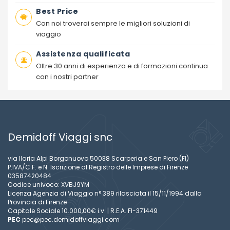
Best Price
Con noi troverai sempre le migliori soluzioni di
viaggio
Assistenza qualificata
Oltre 30 anni di esperienza e di formazioni continua
con i nostri partner
Demidoff Viaggi snc
via Ilaria Alpi Borgonuovo 50038 Scarperia e San Piero (FI)
P.IVA/C.F. e N. Iscrizione al Registro delle Imprese di Firenze
03587420484
Codice univoco: XVBJ9YM
Licenza Agenzia di Viaggio n° 389 rilasciata il 15/11/1994 dalla
Provincia di Firenze
Capitale Sociale 10.000,00€ i.v. | R.E.A. FI-371449
PEC
pec@pec.demidoffviaggi.com