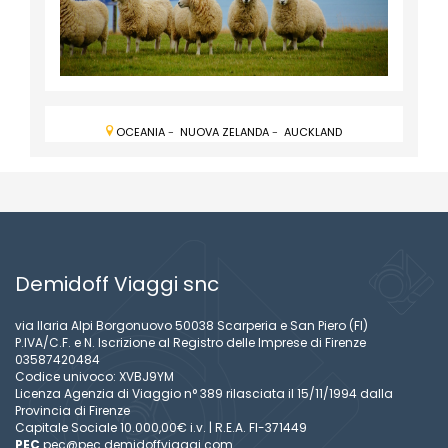
OCEANIA
-
NUOVA ZELANDA
-
AUCKLAND
Demidoff Viaggi snc
via Ilaria Alpi Borgonuovo 50038 Scarperia e San Piero (FI)
P.IVA/C.F. e N. Iscrizione al Registro delle Imprese di Firenze
03587420484
Codice univoco: XVBJ9YM
Licenza Agenzia di Viaggio n° 389 rilasciata il 15/11/1994 dalla
Provincia di Firenze
Capitale Sociale 10.000,00€ i.v. | R.E.A. FI-371449
PEC
pec@pec.demidoffviaggi.com