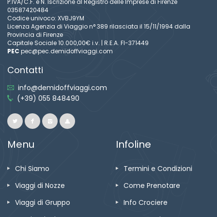
P.IVA/C.F. e N. Iscrizione al Registro delle Imprese di Firenze
03587420484
Codice univoco: XVBJ9YM
Licenza Agenzia di Viaggio n° 389 rilasciata il 15/11/1994 dalla
Provincia di Firenze
Capitale Sociale 10.000,00€ i.v. | R.E.A. FI-371449
PEC
pec@pec.demidoffviaggi.com
Contatti
info@demidoffviaggi.com
(+39) 055 848490
Menu
Infoline
Chi Siamo
Termini e Condizioni
Viaggi di Nozze
Come Prenotare
Viaggi di Gruppo
Info Crociere