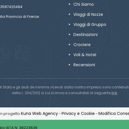
Chi Siamo
ze 03587420484
Viaggi di Nozze
lla Provincia di Firenze
Viaggi di Gruppo
Destinazioni
Crociere
Voli & Hotel
Recensioni
di Stato e gli aiuti de minimis ricevuti dalla nostra impresa sono contenuti n
link
della L. 234/2012 a cui si rinvia e consultabili al seguente
Kuna Web Agency
Privacy e Cookie
Modifica Conse
Un progetto
-
-
to IATA N. 38223636