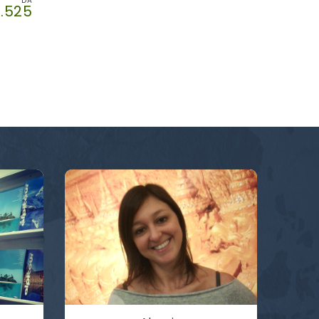
DA
.525