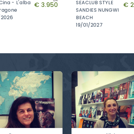
DA
Cina - L'alba
SEACLUB STYLE
€ 3.950
€ 2
Dragone
SANDIES NUNGWI
/2026
BEACH
19/01/2027