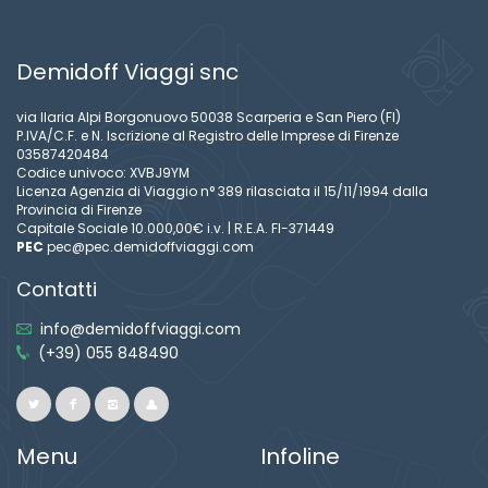
Demidoff Viaggi snc
via Ilaria Alpi Borgonuovo 50038 Scarperia e San Piero (FI)
P.IVA/C.F. e N. Iscrizione al Registro delle Imprese di Firenze
03587420484
Codice univoco: XVBJ9YM
Licenza Agenzia di Viaggio n° 389 rilasciata il 15/11/1994 dalla
Provincia di Firenze
Capitale Sociale 10.000,00€ i.v. | R.E.A. FI-371449
PEC
pec@pec.demidoffviaggi.com
Contatti
info@demidoffviaggi.com
(+39) 055 848490
Menu
Infoline