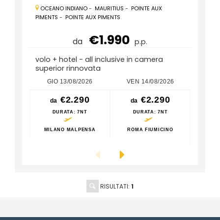
OCEANO INDIANO
-
MAURITIUS
-
POINTE AUX
PIMENTS
-
POINTE AUX PIMENTS
€1.990
da
p.p.
volo + hotel - all inclusive in camera
superior rinnovata
GIO 13/08/2026
VEN 14/08/2026
DOM
€2.290
€2.290
da
da
da
DURATA
: 7NT
DURATA
: 7NT
D
MILANO MALPENSA
ROMA FIUMICINO
MILA
ROM
RISULTATI:
1