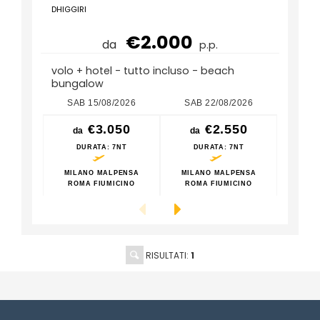
DHIGGIRI
€2.000
da
p.p.
volo + hotel - tutto incluso - beach
bungalow
SAB 15/08/2026
SAB 22/08/2026
SAB
€3.050
€2.550
da
da
da
DURATA
: 7NT
DURATA
: 7NT
D
MILANO MALPENSA
MILANO MALPENSA
MILA
ROMA FIUMICINO
ROMA FIUMICINO
ROM
RISULTATI:
1