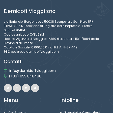
Demidoff Viaggi snc
via Ilaria Alpi Borgonuovo 50038 Scarperia e San Piero (FI)
P.IVA/C.F. e N. Iscrizione al Registro delle Imprese di Firenze
03587420484
Codice univoco: XVBJ9YM
Licenza Agenzia di Viaggio n° 389 rilasciata il 15/11/1994 dalla
Provincia di Firenze
Capitale Sociale 10.000,00€ i.v. | R.E.A. FI-371449
PEC
pec@pec.demidoffviaggi.com
Contatti
info@demidoffviaggi.com
(+39) 055 848490
Menu
Infoline
Chi Siamo
Termini e Condizioni