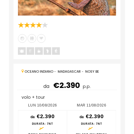
OCEANO INDIANO
-
MADAGASCAR
-
NOSY BE
€2.390
da
p.p.
volo + tour
LUN 10/08/2026
MAR 11/08/2026
LUN
€2.390
€2.390
da
da
da
DURATA
: 7NT
DURATA
: 7NT
D