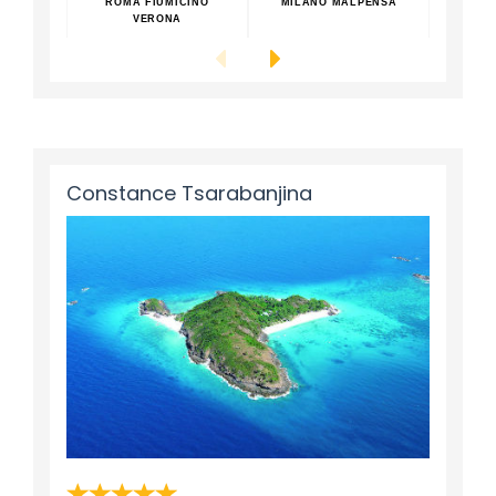
ROMA FIUMICINO
MILANO MALPENSA
ROM
VERONA
Constance Tsarabanjina