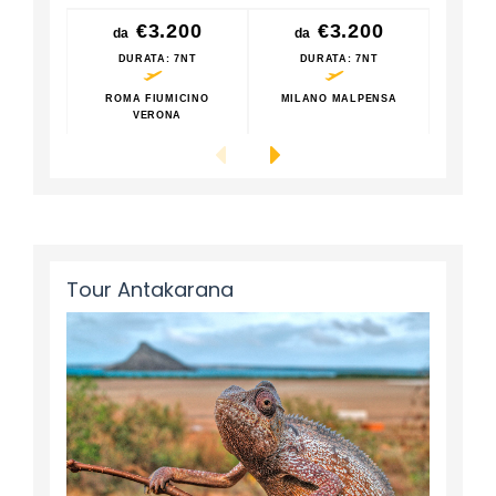
€3.200
€3.200
da
da
da
DURATA
: 7NT
DURATA
: 7NT
D
ROMA FIUMICINO
MILANO MALPENSA
ROM
VERONA
Tour Antakarana