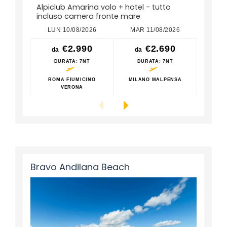
Alpiclub Amarina volo + hotel - tutto
incluso camera fronte mare
LUN 10/08/2026
MAR 11/08/2026
LUN
€2.990
€2.690
da
da
da
DURATA
: 7NT
DURATA
: 7NT
D
ROMA FIUMICINO
MILANO MALPENSA
ROM
VERONA
Bravo Andilana Beach