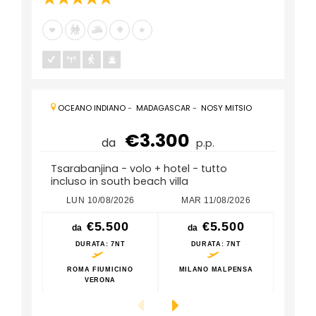
OCEANO INDIANO
-
MADAGASCAR
-
NOSY MITSIO
€3.300
da
p.p.
Tsarabanjina - volo + hotel - tutto
incluso in south beach villa
LUN 10/08/2026
MAR 11/08/2026
LUN
€5.500
€5.500
da
da
da
DURATA
: 7NT
DURATA
: 7NT
D
ROMA FIUMICINO
MILANO MALPENSA
ROM
VERONA