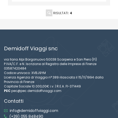
RISULTATI:
4
Demidoff Viaggi snc
via Ilaria Alpi Borgonuovo 50038 Scarperia e San Piero (FI)
P.IVA/C.F. e N. Iscrizione al Registro delle Imprese di Firenze
03587420484
Codice univoco: XVBJ9YM
Licenza Agenzia di Viaggio n° 389 rilasciata il 15/11/1994 dalla
Provincia di Firenze
Capitale Sociale 10.000,00€ i.v. | R.E.A. FI-371449
PEC
pec@pec.demidoffviaggi.com
Contatti
info@demidoffviaggi.com
(+39) 055 848490