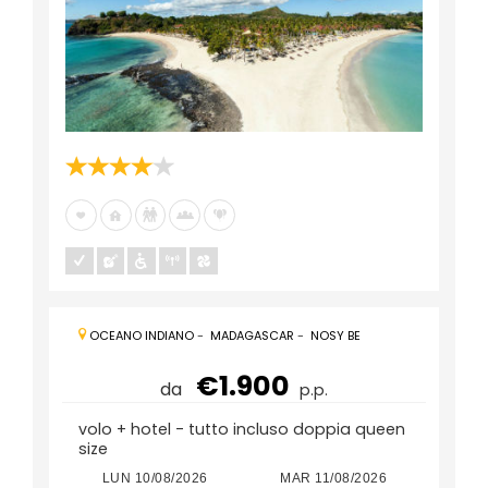
OCEANO INDIANO
-
MADAGASCAR
-
NOSY BE
€1.900
da
p.p.
volo + hotel - tutto incluso doppia queen
size
LUN 10/08/2026
MAR 11/08/2026
LUN