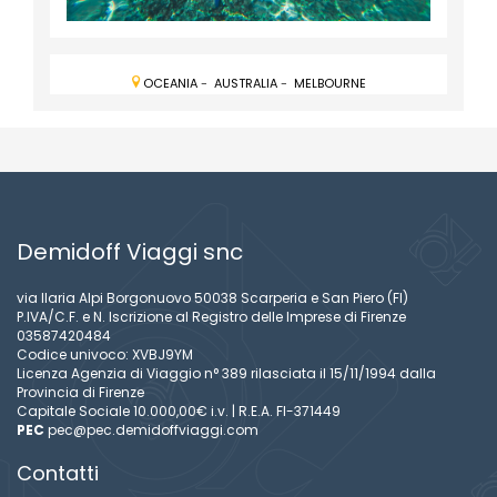
OCEANIA
-
AUSTRALIA
-
MELBOURNE
Demidoff Viaggi snc
via Ilaria Alpi Borgonuovo 50038 Scarperia e San Piero (FI)
P.IVA/C.F. e N. Iscrizione al Registro delle Imprese di Firenze
03587420484
Codice univoco: XVBJ9YM
Licenza Agenzia di Viaggio n° 389 rilasciata il 15/11/1994 dalla
Provincia di Firenze
Capitale Sociale 10.000,00€ i.v. | R.E.A. FI-371449
PEC
pec@pec.demidoffviaggi.com
Contatti