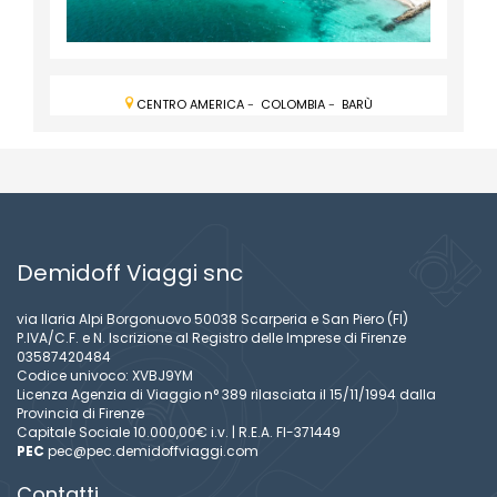
CENTRO AMERICA
-
COLOMBIA
-
BARÙ
Demidoff Viaggi snc
via Ilaria Alpi Borgonuovo 50038 Scarperia e San Piero (FI)
P.IVA/C.F. e N. Iscrizione al Registro delle Imprese di Firenze
03587420484
Codice univoco: XVBJ9YM
Licenza Agenzia di Viaggio n° 389 rilasciata il 15/11/1994 dalla
Provincia di Firenze
Capitale Sociale 10.000,00€ i.v. | R.E.A. FI-371449
PEC
pec@pec.demidoffviaggi.com
Contatti