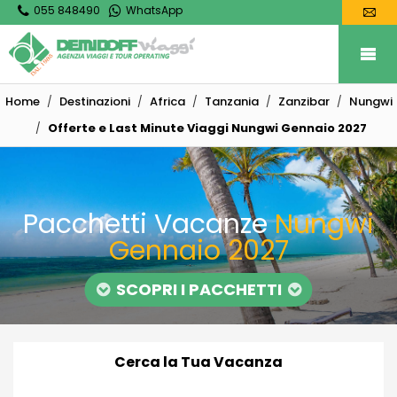
055 848490
WhatsApp
Home
Destinazioni
Africa
Tanzania
Zanzibar
Nungwi
Offerte e Last Minute Viaggi Nungwi Gennaio 2027
Pacchetti Vacanze
Nungwi
Gennaio 2027
SCOPRI I PACCHETTI
Cerca la Tua Vacanza