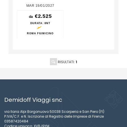
MAR 19/01/2027
€2.525
da
DURATA
: 8NT
ROMA FIUMICINO
RISULTATI:
1
Demidoff Viaggi snc
via Ilaria Alpi Borgonuovo 50038 Scarperia e San Piero (FI)
P.IVA/C.F. e N. Iscrizione al Registro delle Imprese di Firenze
03587420484
Codice univoco: XVBJ9YM