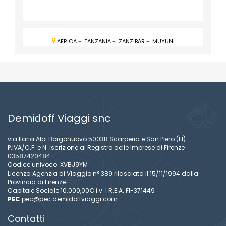
AFRICA
-
TANZANIA
-
ZANZIBAR
-
MUYUNI
Demidoff Viaggi snc
via Ilaria Alpi Borgonuovo 50038 Scarperia e San Piero (FI)
P.IVA/C.F. e N. Iscrizione al Registro delle Imprese di Firenze
03587420484
Codice univoco: XVBJ9YM
Licenza Agenzia di Viaggio n° 389 rilasciata il 15/11/1994 dalla
Provincia di Firenze
Capitale Sociale 10.000,00€ i.v. | R.E.A. FI-371449
PEC
pec@pec.demidoffviaggi.com
Contatti