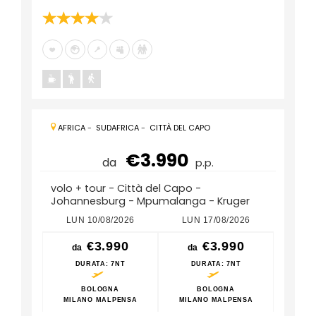
AFRICA
-
SUDAFRICA
-
CITTÀ DEL CAPO
€3.990
da
p.p.
volo + tour - Città del Capo -
Johannesburg - Mpumalanga - Kruger
LUN 10/08/2026
LUN 17/08/2026
LUN
€3.990
€3.990
da
da
da
DURATA
: 7NT
DURATA
: 7NT
D
BOLOGNA
BOLOGNA
MILANO MALPENSA
MILANO MALPENSA
MILA