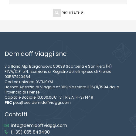
RISULTATI:
2
Demidoff Viaggi snc
via Ilaria Alpi Borgonuovo 50038 Scarperia e San Piero (FI)
P.IVA/C.F. e N. Iscrizione al Registro delle Imprese di Firenze
03587420484
Codice univoco: XVBJ9YM
Licenza Agenzia di Viaggio n° 389 rilasciata il 15/11/1994 dalla
Provincia di Firenze
Capitale Sociale 10.000,00€ i.v. | R.E.A. FI-371449
PEC
pec@pec.demidoffviaggi.com
Contatti
info@demidoffviaggi.com
(+39) 055 848490