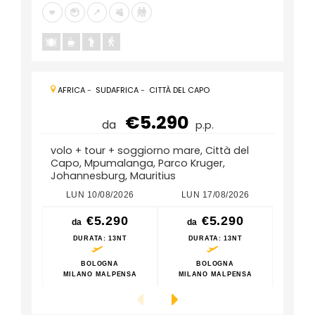
AFRICA
-
SUDAFRICA
-
CITTÀ DEL CAPO
€5.290
da
p.p.
volo + tour + soggiorno mare, Città del
Capo, Mpumalanga, Parco Kruger,
Johannesburg, Mauritius
LUN 10/08/2026
LUN 17/08/2026
LUN
€5.290
€5.290
da
da
da
DURATA
: 13NT
DURATA
: 13NT
DU
BOLOGNA
BOLOGNA
MILANO MALPENSA
MILANO MALPENSA
MILA