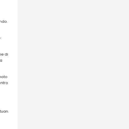
ndo.
:
ie di
ta
 noto
entro
tuan.