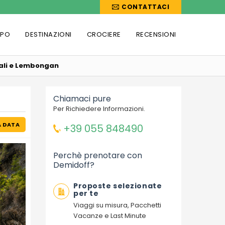
CONTATTACI
PPO
DESTINAZIONI
CROCIERE
RECENSIONI
ali e Lembongan
Chiamaci pure
Per Richiedere Informazioni.
A DATA
+39 055 848490
Perchè prenotare con
Demidoff?
Proposte selezionate
per te
Viaggi su misura, Pacchetti
Vacanze e Last Minute