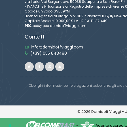
via Ilaria Alpi Borgonuovo 50038 Scarperia e San Piero (FI)
P.IVA/C.F. e N. Iscrizione al Registro delle Imprese di Firen
Codice univoco: XVBJ9YM
Licenza Agenzia di Viaggio n° 389 rilasciata il 15/11/1994 da
Capitale Sociale 10.000,00€ i.v. | R.E.A. FI-371449
PEC
pec@pec.demidoffviaggi.com
Contatti
info@demidoffviaggi.com
(+39) 055 848490
Obblighi informativi per le erogazioni pubbliche: gli aiuti 
© 2026 Demidoff Viaggi - 
-
Agente accredita