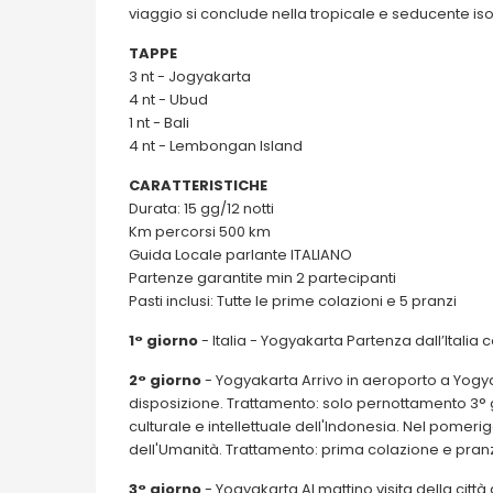
viaggio si conclude nella tropicale e seducente i
TAPPE
3 nt - Jogyakarta
4 nt - Ubud
1 nt - Bali
4 nt - Lembongan Island
CARATTERISTICHE
Durata: 15 gg/12 notti
Km percorsi 500 km
Guida Locale parlante ITALIANO
Partenze garantite min 2 partecipanti
Pasti inclusi: Tutte le prime colazioni e 5 pranzi
1° giorno
- Italia - Yogyakarta Partenza dall’Italia
2° giorno
- Yogyakarta Arrivo in aeroporto a Yogy
disposizione. Trattamento: solo pernottamento 3° gi
culturale e intellettuale dell'Indonesia. Nel pomer
dell'Umanità. Trattamento: prima colazione e pran
3° giorno
- Yogyakarta Al mattino visita della città 