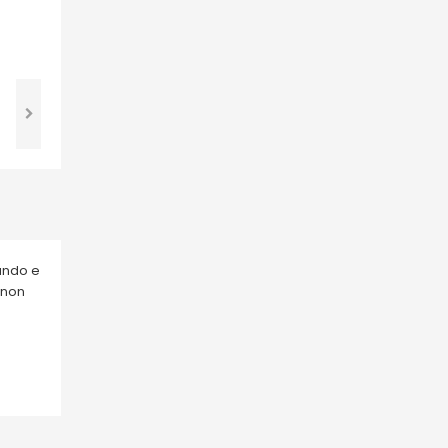
ando e
 non