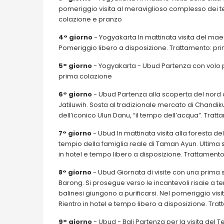
pomeriggio visita al meraviglioso complesso dei t
colazione e pranzo
4° giorno
- Yogyakarta In mattinata visita del m
Pomeriggio libero a disposizione. Trattamento: pr
5° giorno
- Yogyakarta - Ubud Partenza con volo per
prima colazione
6° giorno
- Ubud Partenza alla scoperta del nord ov
Jatiluwih. Sosta al tradizionale mercato di Chandiku
dell’iconico Ulun Danu, “il tempo dell’acqua”. Tra
7° giorno
- Ubud In mattinata visita alla foresta d
tempio della famiglia reale di Taman Ayun. Ultima 
in hotel e tempo libero a disposizione. Trattament
8° giorno
- Ubud Giornata di visite con una prima
Barong. Si prosegue verso le incantevoli risaie a te
balinesi giungono a purificarsi. Nel pomeriggio visit
Rientro in hotel e tempo libero a disposizione. Tr
9° giorno
- Ubud - Bali Partenza per la visita del 