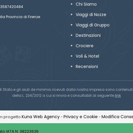
Chi Siamo
ze 03587420484
Viaggi di Nozze
lla Provincia di Firenze
Viaggi di Gruppo
Destinazioni
Crociere
Voli & Hotel
Recensioni
di Stato e gli aiuti de minimis ricevuti dalla nostra impresa sono contenuti n
link
della L. 234/2012 a cui si rinvia e consultabili al seguente
Kuna Web Agency
Privacy e Cookie
Modifica Conse
Un progetto
-
-
to IATA N. 38223636