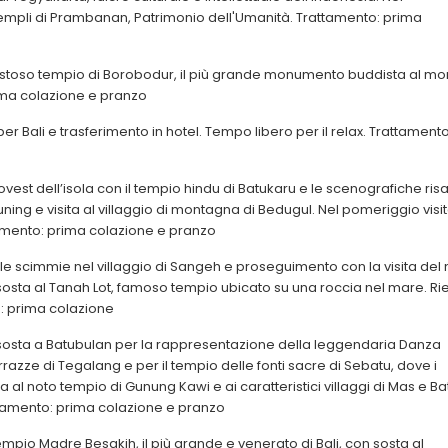
empli di Prambanan, Patrimonio dell'Umanità. Trattamento: prima
aestoso tempio di Borobodur, il più grande monumento buddista al mo
ima colazione e pranzo
 Bali e trasferimento in hotel. Tempo libero per il relax. Trattamento
est dell’isola con il tempio hindu di Batukaru e le scenografiche risa
ning e visita al villaggio di montagna di Bedugul. Nel pomeriggio visi
ttamento: prima colazione e pranzo
elle scimmie nel villaggio di Sangeh e proseguimento con la visita del
sosta al Tanah Lot, famoso tempio ubicato su una roccia nel mare. Ri
o: prima colazione
 sosta a Batubulan per la rappresentazione della leggendaria Danza
rrazze di Tegalang e per il tempio delle fonti sacre di Sebatu, dove i
a al noto tempio di Gunung Kawi e ai caratteristici villaggi di Mas e Ba
attamento: prima colazione e pranzo
Tempio Madre Besakih, il più grande e venerato di Bali, con sosta al