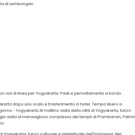
sola di Lembongan.
 con voli di linea per Yogyakarta. Pasti e pernottamento a bordo.
akarta dopo uno scalo e trasferimento in hotel. Tempo libero a
orno - Yogyakarta Al mattino visita della città di Yogyakarta, fulcro
iggio visita al meraviglioso complesso dei templi di Prambanan, Patri
zo
di Yogyakarta, fulcro culturale e intellettuale dell'Indonesia. Nel