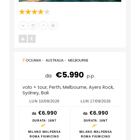
OCEANIA
-
AUSTRALIA
-
MELBOURNE
€5.990
da
p.p.
volo + tour, Perth, Melbourne, Ayers Rock,
Sydney, Bali
LUN 10/08/2026
LUN 17/08/2026
LUN
€6.990
€6.990
da
da
da
DURATA
: 16NT
DURATA
: 16NT
DU
MILANO MALPENSA
MILANO MALPENSA
MILA
ROMA FIUMICINO
ROMA FIUMICINO
ROM