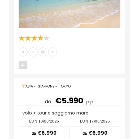
ASIA
-
GIAPPONE
-
TOKYO
€5.990
da
p.p.
volo + tour e soggiorno mare
LUN 10/08/2026
LUN 17/08/2026
LUN
€6.990
€6.990
da
da
da