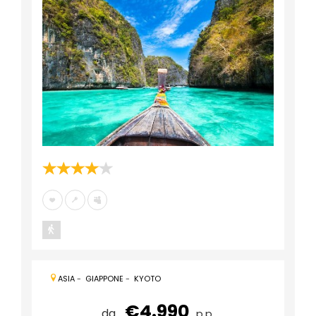
ASIA
-
GIAPPONE
-
KYOTO
€4.990
da
p.p.