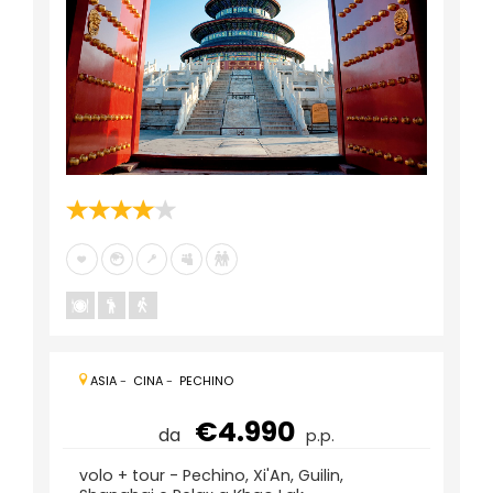
ASIA
-
CINA
-
PECHINO
€4.990
da
p.p.
volo + tour - Pechino, Xi'An, Guilin,