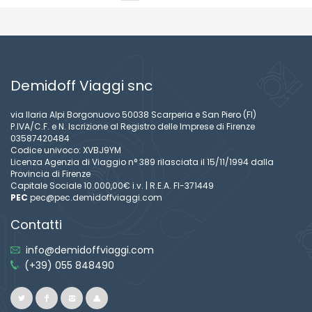
Demidoff Viaggi snc
via Ilaria Alpi Borgonuovo 50038 Scarperia e San Piero (FI)
P.IVA/C.F. e N. Iscrizione al Registro delle Imprese di Firenze
03587420484
Codice univoco: XVBJ9YM
Licenza Agenzia di Viaggio n° 389 rilasciata il 15/11/1994 dalla
Provincia di Firenze
Capitale Sociale 10.000,00€ i.v. | R.E.A. FI-371449
PEC
pec@pec.demidoffviaggi.com
Contatti
info@demidoffviaggi.com
(+39) 055 848490