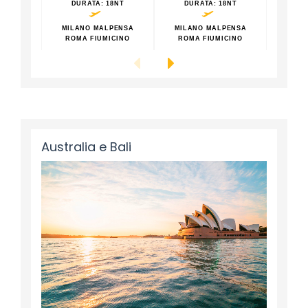
DURATA
: 18NT
DURATA
: 18NT
DU
MILANO MALPENSA
MILANO MALPENSA
MILA
ROMA FIUMICINO
ROMA FIUMICINO
ROM
Australia e Bali