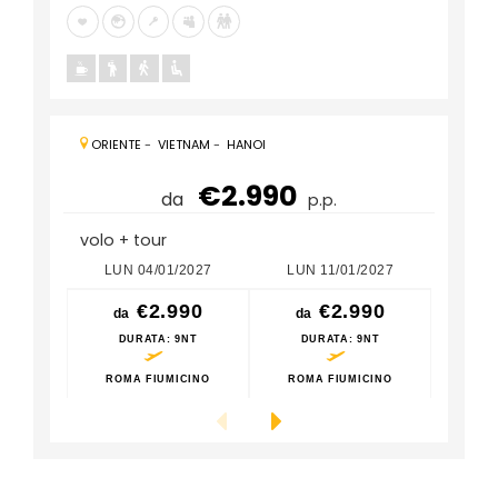
ORIENTE
-
VIETNAM
-
HANOI
€2.990
da
p.p.
volo + tour
LUN 04/01/2027
LUN 11/01/2027
LUN
€2.990
€2.990
da
da
da
DURATA
: 9NT
DURATA
: 9NT
D
ROMA FIUMICINO
ROMA FIUMICINO
ROM