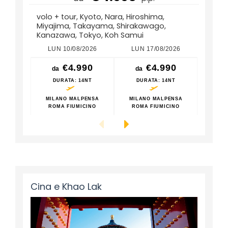
volo + tour, Kyoto, Nara, Hiroshima,
Miyajima, Takayama, Shirakawago,
Kanazawa, Tokyo, Koh Samui
LUN 10/08/2026
LUN 17/08/2026
LUN
€4.990
€4.990
da
da
da
DURATA
: 14NT
DURATA
: 14NT
DU
MILANO MALPENSA
MILANO MALPENSA
MILA
ROMA FIUMICINO
ROMA FIUMICINO
ROM
Cina e Khao Lak