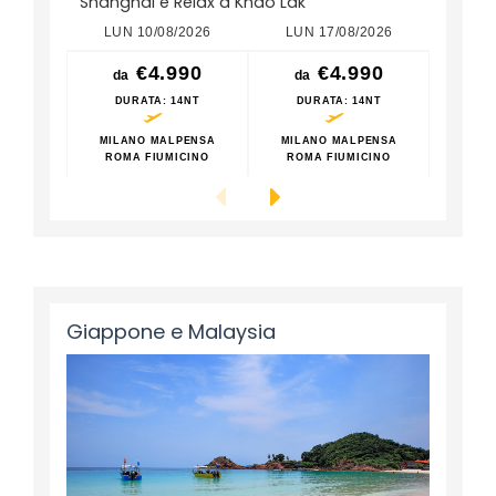
Shanghai e Relax a Khao Lak
LUN 10/08/2026
LUN 17/08/2026
LUN
€4.990
€4.990
da
da
da
DURATA
: 14NT
DURATA
: 14NT
DU
MILANO MALPENSA
MILANO MALPENSA
MILA
ROMA FIUMICINO
ROMA FIUMICINO
ROM
Giappone e Malaysia