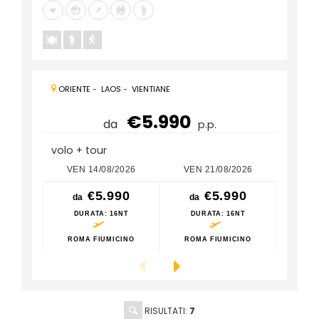
ORIENTE
-
LAOS
-
VIENTIANE
€5.990
da
p.p.
volo + tour
VEN 14/08/2026
VEN 21/08/2026
VEN
€5.990
€5.990
da
da
da
DURATA
: 16NT
DURATA
: 16NT
DU
ROMA FIUMICINO
ROMA FIUMICINO
ROM
RISULTATI:
7