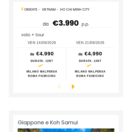
ORIENTE
-
VIETNAM
-
HO CHI MINH CITY
€3.990
da
p.p.
volo + tour
VEN 14/08/2026
VEN 21/08/2026
VEN
€4.990
€4.990
da
da
da
DURATA
: 12NT
DURATA
: 12NT
DU
MILANO MALPENSA
MILANO MALPENSA
MILA
ROMA FIUMICINO
ROMA FIUMICINO
ROM
Giappone e Koh Samui