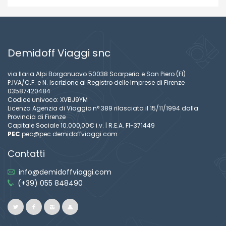
Demidoff Viaggi snc
via Ilaria Alpi Borgonuovo 50038 Scarperia e San Piero (FI)
P.IVA/C.F. e N. Iscrizione al Registro delle Imprese di Firenze
03587420484
Codice univoco: XVBJ9YM
Licenza Agenzia di Viaggio n° 389 rilasciata il 15/11/1994 dalla
Provincia di Firenze
Capitale Sociale 10.000,00€ i.v. | R.E.A. FI-371449
PEC
pec@pec.demidoffviaggi.com
Contatti
info@demidoffviaggi.com
(+39) 055 848490