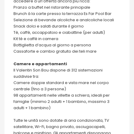
accedere a un’offerta ancora più ricca:
Pranzo a buffet nel ristorante principale
Brunch à la carte presso la terrazza Es Far Pool Bar
Selezione di bevande alcoliche e analcoliche locali
Snack dolci e salati durante il giorno
Tè, caffè, accappatoio e ciabattine (per adulti)
Kit tè e caffè in camera
Bottiglietta d’acqua al giorno a persona
Cassaforte e cambio gratuito dei teli mare
Camere e appartamenti
Il Valentin Son Bou dispone di 312 sistemazioni
suddivise tra:
Camere doppie standard e vista mare nel corpo
centrale (fino a 3 persone)
98 appartamenti nelle villette a schiera, ideali per
famiglie (minimo 2 adulti + 1 bambino, massimo 3
adulti + 1 bambino)
Tutte le unità sono dotate di aria condizionata, TV
satellitare, Wi-Fi, bagno privato, asciugacapelli,
balcone e minifrigo. Gli appartamenti dispongono