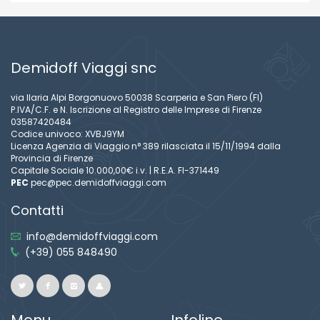
Demidoff Viaggi snc
via Ilaria Alpi Borgonuovo 50038 Scarperia e San Piero (FI)
P.IVA/C.F. e N. Iscrizione al Registro delle Imprese di Firenze
03587420484
Codice univoco: XVBJ9YM
Licenza Agenzia di Viaggio n° 389 rilasciata il 15/11/1994 dalla
Provincia di Firenze
Capitale Sociale 10.000,00€ i.v. | R.E.A. FI-371449
PEC
pec@pec.demidoffviaggi.com
Contatti
info@demidoffviaggi.com
(+39) 055 848490
Menu
Infoline