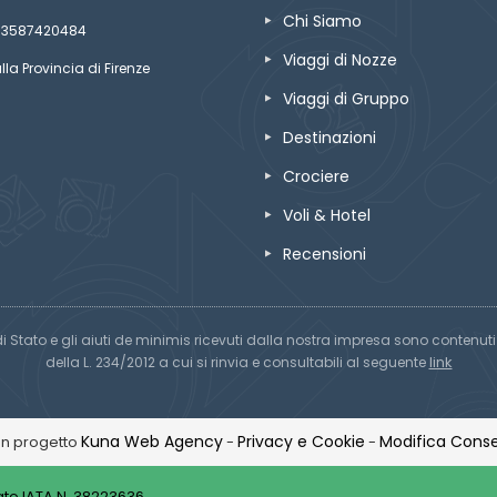
Chi Siamo
ze 03587420484
Viaggi di Nozze
lla Provincia di Firenze
Viaggi di Gruppo
Destinazioni
Crociere
Voli & Hotel
Recensioni
di Stato e gli aiuti de minimis ricevuti dalla nostra impresa sono contenuti n
link
della L. 234/2012 a cui si rinvia e consultabili al seguente
Kuna Web Agency
Privacy e Cookie
Modifica Conse
Un progetto
-
-
to IATA N. 38223636