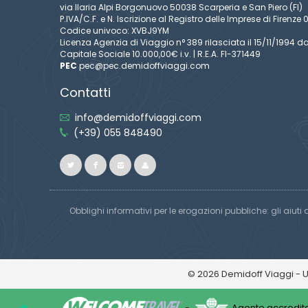
via Ilaria Alpi Borgonuovo 50038 Scarperia e San Piero (FI)
P.IVA/C.F. e N. Iscrizione al Registro delle Imprese di Firen
Codice univoco: XVBJ9YM
Licenza Agenzia di Viaggio n° 389 rilasciata il 15/11/1994 da
Capitale Sociale 10.000,00€ i.v. | R.E.A. FI-371449
PEC
pec@pec.demidoffviaggi.com
Contatti
info@demidoffviaggi.com
(+39) 055 848490
Obblighi informativi per le erogazioni pubbliche: gli aiuti 
© 2026 Demidoff Viaggi - 
-
Agente accredita