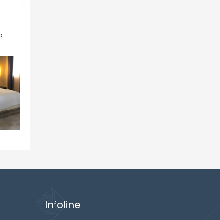
o
Infoline