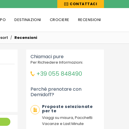
CONTATTACI
PPO
DESTINAZIONI
CROCIERE
RECENSIONI
sort
Recensioni
Chiamaci pure
Per Richiedere Informazioni.
+39 055 848490
Perchè prenotare con
Demidoff?
Proposte selezionate
per te
Viaggi su misura, Pacchetti
Vacanze e Last Minute