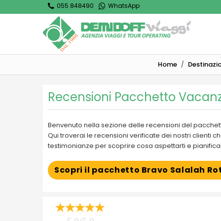
055 848490
WhatsApp
Home
Destinazio
Recensioni Pacchetto Vacanz
Benvenuto nella sezione delle recensioni del pacche
Qui troverai le recensioni verificate dei nostri client
testimonianze per scoprire cosa aspettarti e pianificar
Scopri il pacchetto Bravo Salalah R
5.0/5.0