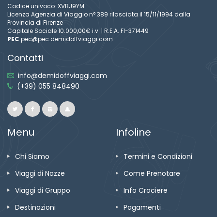
Codice univoco: XVBJ9YM
Licenza Agenzia di Viaggio n° 389 rilasciata il 15/11/1994 dalla
Provincia di Firenze
Capitale Sociale 10.000,00€ i.v. | R.E.A. FI-371449
PEC
pec@pec.demidoffviaggi.com
Contatti
info@demidoffviaggi.com
(+39) 055 848490
Menu
Infoline
Chi Siamo
Termini e Condizioni
Viaggi di Nozze
Come Prenotare
Viaggi di Gruppo
Info Crociere
Destinazioni
Pagamenti