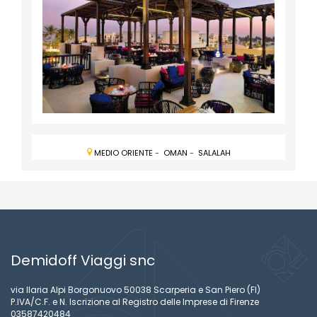
MEDIO ORIENTE
-
OMAN
-
SALALAH
Demidoff Viaggi snc
via Ilaria Alpi Borgonuovo 50038 Scarperia e San Piero (FI)
P.IVA/C.F. e N. Iscrizione al Registro delle Imprese di Firenze
03587420484