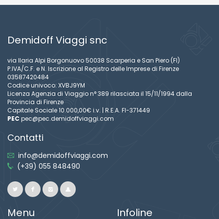
Demidoff Viaggi snc
via Ilaria Alpi Borgonuovo 50038 Scarperia e San Piero (FI)
P.IVA/C.F. e N. Iscrizione al Registro delle Imprese di Firenze
03587420484
Codice univoco: XVBJ9YM
Licenza Agenzia di Viaggio n° 389 rilasciata il 15/11/1994 dalla
Provincia di Firenze
Capitale Sociale 10.000,00€ i.v. | R.E.A. FI-371449
PEC
pec@pec.demidoffviaggi.com
Contatti
info@demidoffviaggi.com
(+39) 055 848490
Menu
Infoline