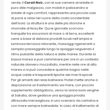
verde, il
Corail Noir,
con le sue camere arredate in
puro stile malgascio, con mobili in palissandro e
dotate di ogni comfort, rappresenta una piccola oasi
di pace e relax nel cuore della costa occidentale
dell’isola. La struttura è una delle più storiche e
rinomate di Nosy Be. Qui le giornate scorrono
tranquille tra escursioni di mare o di terra, eccellenti
cene a base di deliziosi prodotti locali nell’ampia e
luminosa terrazza ristorante, massaggi rigeneranti o
semplici passeggiate lungo la spiaggia seguendo il
ritmo pulsante della natura e delle maree. Durante la
bassa marea si può camminare per ore in un contesto
naturale davvero mozzafiato, mentre nelle ore di alta
marea ci si può concedere qualche bagno nelle
acque calde e trasparenti tipiche dei mari tropicali.
Per gli amanti del relax balneare l’hotel mette anche a
disposizione un trasferimento via mare, con piccolo
supplemento obbligatorio, verso la vicina isola vergine
di Sakatia, dove gestisce una spiaggia privata
attrezzata meravigliosa, in uno scenario da cartolina e
con mare sempre balneabile. In caso di trattamento di