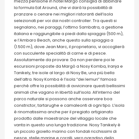
mezza pensione in hotel Margò consiglia di abbinare
la formula Eat Around, che vi darà la possibilità di
pranzare o cenare nei migliori ristoranti dell’isola
selezionati per voi dai nostri controller. Tra questi si
segnalano, nei paraggi, l’ottimo Sambatra, a gestione
italiana e raggiungibile a piedi dalla spiaggia (500 m),
e l’Ambaro Beach, anche questo sulla spiaggia a
(1.500 m), dove Jean Marc, il proprietario, vi accoglierà
con succulente specialità di carne e di pesce.
Assolutamente da provare. Da non perdere poi le
escursioni proposte da Margò a Nosy Komba, Iranja e
Tanikely, tre isole al largo di Nosy Be, una più bella
dell’altra. Nosy Komba è l’isola “dei lemuri” famosa
perché offre la possibilità di avvicinare questi bellissimi
animali che vagano in libertà sull’isola. All’interno del
parco naturale si possono anche osservare boa
constrictor, tartarughe e camaleonti di ogni tipo. L’isola
è rinomatissima anche per il pregiato artigianato
prodotto dalle maestranze del villaggio locale che
vanta in questo una lunga tradizione. Nosy Tanikely è
un piccolo gioiello marino con fondali ricchissimi di
pesce, stelle marine e coralli, vero paradiso dello