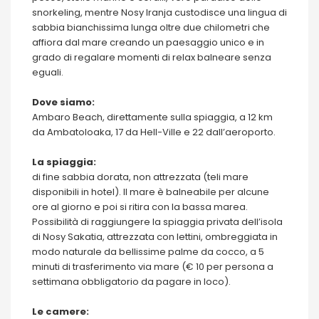
snorkeling, mentre Nosy Iranja custodisce una lingua di
sabbia bianchissima lunga oltre due chilometri che
affiora dal mare creando un paesaggio unico e in
grado di regalare momenti di relax balneare senza
eguali.
Dove siamo:
Ambaro Beach, direttamente sulla spiaggia, a 12 km
da Ambatoloaka, 17 da Hell-Ville e 22 dall’aeroporto.
La spiaggia:
di fine sabbia dorata, non attrezzata (teli mare
disponibili in hotel). Il mare è balneabile per alcune
ore al giorno e poi si ritira con la bassa marea.
Possibilità di raggiungere la spiaggia privata dell’isola
di Nosy Sakatia, attrezzata con lettini, ombreggiata in
modo naturale da bellissime palme da cocco, a 5
minuti di trasferimento via mare (€ 10 per persona a
settimana obbligatorio da pagare in loco).
Le camere: