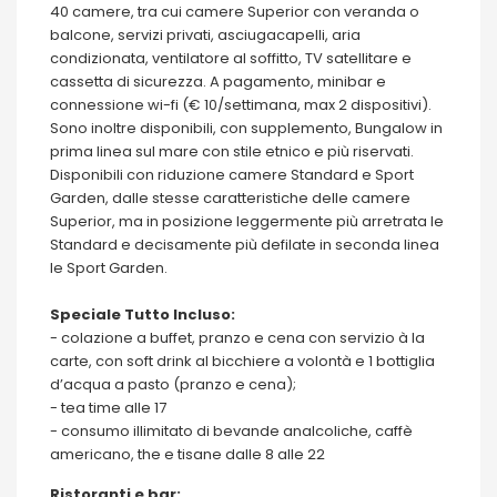
40 camere, tra cui camere Superior con veranda o
balcone, servizi privati, asciugacapelli, aria
condizionata, ventilatore al soffitto, TV satellitare e
cassetta di sicurezza. A pagamento, minibar e
connessione wi-fi (€ 10/settimana, max 2 dispositivi).
Sono inoltre disponibili, con supplemento, Bungalow in
prima linea sul mare con stile etnico e più riservati.
Disponibili con riduzione camere Standard e Sport
Garden, dalle stesse caratteristiche delle camere
Superior, ma in posizione leggermente più arretrata le
Standard e decisamente più defilate in seconda linea
le Sport Garden.
Speciale Tutto Incluso:
- colazione a buffet, pranzo e cena con servizio à la
carte, con soft drink al bicchiere a volontà e 1 bottiglia
d’acqua a pasto (pranzo e cena);
- tea time alle 17
- consumo illimitato di bevande analcoliche, caffè
americano, the e tisane dalle 8 alle 22
Ristoranti e bar: