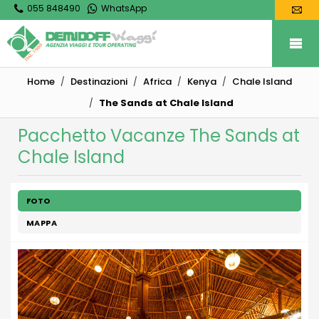
055 848490
WhatsApp
Home
Destinazioni
Africa
Kenya
Chale Island
The Sands at Chale Island
Pacchetto Vacanze The Sands at
Chale Island
FOTO
MAPPA