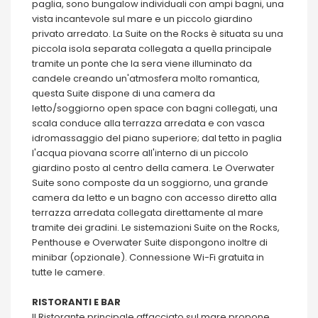
paglia, sono bungalow individuali con ampi bagni, una
vista incantevole sul mare e un piccolo giardino
privato arredato. La Suite on the Rocks è situata su una
piccola isola separata collegata a quella principale
tramite un ponte che la sera viene illuminato da
candele creando un'atmosfera molto romantica,
questa Suite dispone di una camera da
letto/soggiorno open space con bagni collegati, una
scala conduce alla terrazza arredata e con vasca
idromassaggio del piano superiore; dal tetto in paglia
l'acqua piovana scorre all'interno di un piccolo
giardino posto al centro della camera. Le Overwater
Suite sono composte da un soggiorno, una grande
camera da letto e un bagno con accesso diretto alla
terrazza arredata collegata direttamente al mare
tramite dei gradini. Le sistemazioni Suite on the Rocks,
Penthouse e Overwater Suite dispongono inoltre di
minibar (opzionale). Connessione Wi-Fi gratuita in
tutte le camere.
RISTORANTI E BAR
Il Ristorante principale affacciato sul mare propone