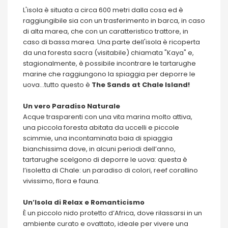
L'isola è situata a circa 600 metri dalla cosa ed è
raggiungibile sia con un trasferimento in barca, in caso
di alta marea, che con un caratteristico trattore, in
caso di bassa marea. Una parte dell'isola è ricoperta
da una foresta sacra (visitabile) chiamata "Kaya" e,
stagionalmente, è possibile incontrare le tartarughe
marine che raggiungono la spiaggia per deporre le
uova...tutto questo è
The Sands at Chale Island!
Un vero Paradiso Naturale
Acque trasparenti con una vita marina molto attiva,
una piccola foresta abitata da uccelli e piccole
scimmie, una incontaminata baia di spiaggia
bianchissima dove, in alcuni periodi dell’anno,
tartarughe scelgono di deporre le uova: questa è
l’isoletta di Chale: un paradiso di colori, reef corallino
vivissimo, flora e fauna.
Un’Isola di Relax e Romanticismo
È un piccolo nido protetto d’Africa, dove rilassarsi in un
ambiente curato e ovattato, ideale per vivere una