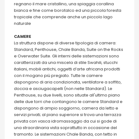
regnano il mare cristallino, una spiaggia corallina
bianca e fine come borotalco ed una piccola foresta
tropicale che comprende anche un piccolo lago
naturale
CAMERE
La struttura dispone di diverse tipologia di camera:
Standard, Penthouse, Chale Banda, Suite on the Rocks
e Overwater Suite. Gli interni delle sistemazioni sono
caratterizzati da una miscela di stile Swahili, stucchi
italiani, mobili antichi, oggetti d’arte africana prodotti
con il mogano più pregiato. Tutte le camere
dispongono di aria condizionata, ventilatore a soffito,
doccia e asciugacapelli (non nelle Standard). Le
Penthouse, su due livelli, sono situate all'ultimo piano
delle due torri che contangono le camere Standard e
dispongono di ampio soggiorno, camera da letto e
servizi privati; al piano superiore si trova una terrazza
privata con vasca idromassaggio da cui si gode di
una straordinaria vista soprattutto in occasione del
tramonto. Le sistemazioni Chale Banda, con tetto in