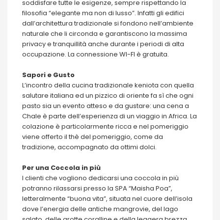
soddisfare tutte le esigenze, sempre rispettando la
filosofia “elegante ma non di lusso”. Infatti gli edifici
dall’architettura tradizionale si fondono nell’ambiente
naturale che li circonda e garantiscono la massima
privacy e tranquillità anche durante i periodi di alta
occupazione. La connessione WI-FI è gratuita.
Sapori e Gusto
L’incontro della cucina tradizionale keniota con quella
salutare italiana ed un pizzico di oriente fa sì che ogni
pasto sia un evento atteso e da gustare: una cena a
Chale è parte dell’esperienza di un viaggio in Africa. La
colazione è particolarmente ricca e nel pomeriggio
viene offerto il thè del pomeriggio, come da
tradizione, accompagnato da ottimi dolci.
Per una Coccola in più
I clienti che vogliono dedicarsi una coccola in più
potranno rilassarsi presso la SPA “Maisha Poa”,
letteralmente “buona vita”, situata nel cuore dell’isola
dove l’energia delle antiche mangrovie, del lago
salato, delle grotte coralline e della leggera brezza