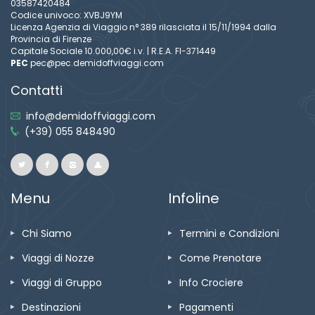
03587420484
Codice univoco: XVBJ9YM
Licenza Agenzia di Viaggio n° 389 rilasciata il 15/11/1994 dalla
Provincia di Firenze
Capitale Sociale 10.000,00€ i.v. | R.E.A. FI-371449
PEC
pec@pec.demidoffviaggi.com
Contatti
info@demidoffviaggi.com
(+39) 055 848490
Menu
Infoline
Chi Siamo
Termini e Condizioni
Viaggi di Nozze
Come Prenotare
Viaggi di Gruppo
Info Crociere
Destinazioni
Pagamenti