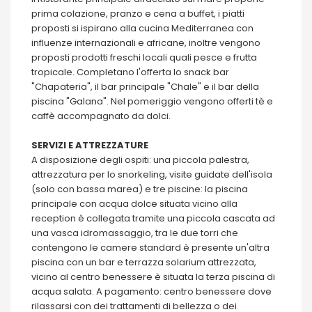
prima colazione, pranzo e cena a buffet, i piatti
proposti si ispirano alla cucina Mediterranea con
influenze internazionali e africane, inoltre vengono
proposti prodotti freschi locali quali pesce e frutta
tropicale. Completano l'offerta lo snack bar
"Chapateria", il bar principale "Chale" e il bar della
piscina "Galana". Nel pomeriggio vengono offerti tè e
caffè accompagnato da dolci.
SERVIZI E ATTREZZATURE
A disposizione degli ospiti: una piccola palestra,
attrezzatura per lo snorkeling, visite guidate dell'isola
(solo con bassa marea) e tre piscine: la piscina
principale con acqua dolce situata vicino alla
reception è collegata tramite una piccola cascata ad
una vasca idromassaggio, tra le due torri che
contengono le camere standard è presente un'altra
piscina con un bar e terrazza solarium attrezzata,
vicino al centro benessere è situata la terza piscina di
acqua salata. A pagamento: centro benessere dove
rilassarsi con dei trattamenti di bellezza o dei