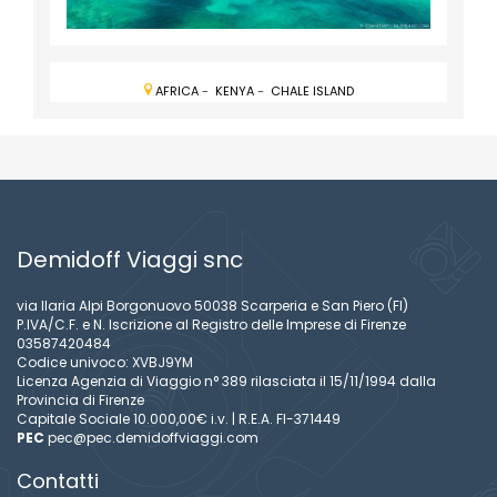
AFRICA
-
KENYA
-
CHALE ISLAND
Demidoff Viaggi snc
via Ilaria Alpi Borgonuovo 50038 Scarperia e San Piero (FI)
P.IVA/C.F. e N. Iscrizione al Registro delle Imprese di Firenze
03587420484
Codice univoco: XVBJ9YM
Licenza Agenzia di Viaggio n° 389 rilasciata il 15/11/1994 dalla
Provincia di Firenze
Capitale Sociale 10.000,00€ i.v. | R.E.A. FI-371449
PEC
pec@pec.demidoffviaggi.com
Contatti