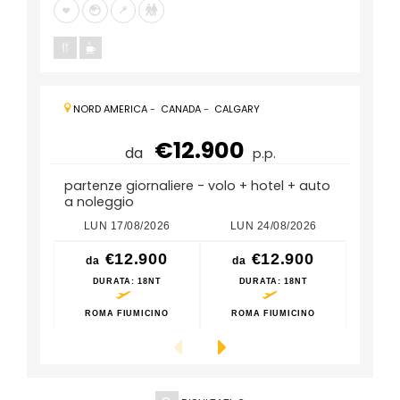
NORD AMERICA
-
CANADA
-
CALGARY
€12.900
da
p.p.
partenze giornaliere - volo + hotel + auto
a noleggio
LUN 17/08/2026
LUN 24/08/2026
LUN
€12.900
€12.900
da
da
da
DURATA
: 18NT
DURATA
: 18NT
DU
ROMA FIUMICINO
ROMA FIUMICINO
ROM