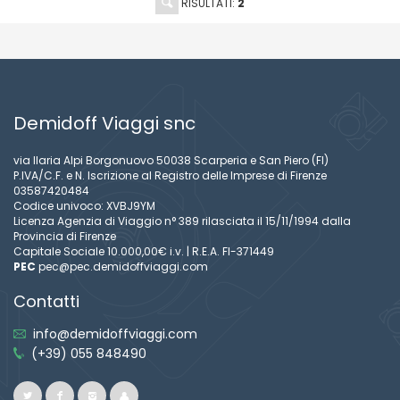
RISULTATI:
2
Demidoff Viaggi snc
via Ilaria Alpi Borgonuovo 50038 Scarperia e San Piero (FI)
P.IVA/C.F. e N. Iscrizione al Registro delle Imprese di Firenze
03587420484
Codice univoco: XVBJ9YM
Licenza Agenzia di Viaggio n° 389 rilasciata il 15/11/1994 dalla
Provincia di Firenze
Capitale Sociale 10.000,00€ i.v. | R.E.A. FI-371449
PEC
pec@pec.demidoffviaggi.com
Contatti
info@demidoffviaggi.com
(+39) 055 848490