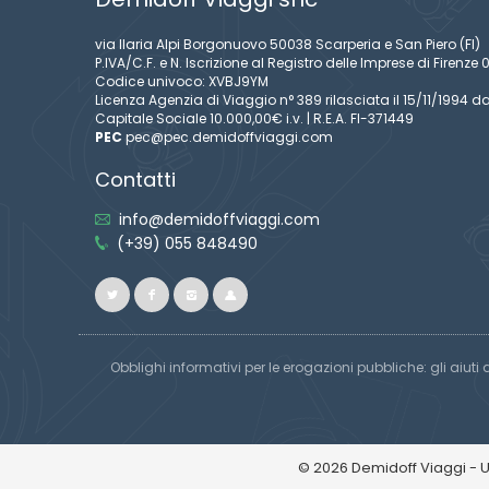
via Ilaria Alpi Borgonuovo 50038 Scarperia e San Piero (FI)
P.IVA/C.F. e N. Iscrizione al Registro delle Imprese di Firen
Codice univoco: XVBJ9YM
Licenza Agenzia di Viaggio n° 389 rilasciata il 15/11/1994 da
Capitale Sociale 10.000,00€ i.v. | R.E.A. FI-371449
PEC
pec@pec.demidoffviaggi.com
Contatti
info@demidoffviaggi.com
(+39) 055 848490
Obblighi informativi per le erogazioni pubbliche: gli aiuti 
© 2026 Demidoff Viaggi - 