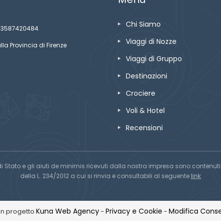
Chi Siamo
ze 03587420484
Viaggi di Nozze
lla Provincia di Firenze
Viaggi di Gruppo
Destinazioni
Crociere
Voli & Hotel
Recensioni
di Stato e gli aiuti de minimis ricevuti dalla nostra impresa sono contenuti n
link
della L. 234/2012 a cui si rinvia e consultabili al seguente
Kuna Web Agency
Privacy e Cookie
Modifica Conse
Un progetto
-
-