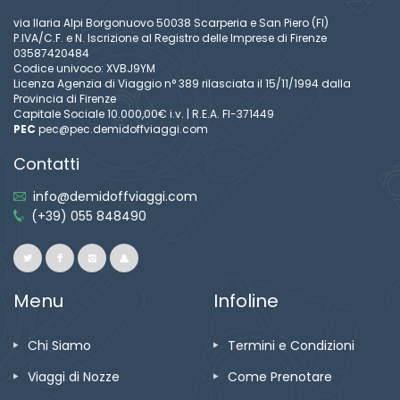
via Ilaria Alpi Borgonuovo 50038 Scarperia e San Piero (FI)
P.IVA/C.F. e N. Iscrizione al Registro delle Imprese di Firenze
03587420484
Codice univoco: XVBJ9YM
Licenza Agenzia di Viaggio n° 389 rilasciata il 15/11/1994 dalla
Provincia di Firenze
Capitale Sociale 10.000,00€ i.v. | R.E.A. FI-371449
PEC
pec@pec.demidoffviaggi.com
Contatti
info@demidoffviaggi.com
(+39) 055 848490
Menu
Infoline
Chi Siamo
Termini e Condizioni
Viaggi di Nozze
Come Prenotare