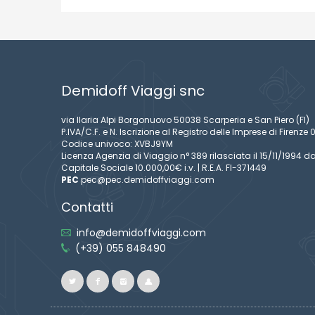
Demidoff Viaggi snc
via Ilaria Alpi Borgonuovo 50038 Scarperia e San Piero (FI)
P.IVA/C.F. e N. Iscrizione al Registro delle Imprese di Firen
Codice univoco: XVBJ9YM
Licenza Agenzia di Viaggio n° 389 rilasciata il 15/11/1994 da
Capitale Sociale 10.000,00€ i.v. | R.E.A. FI-371449
PEC
pec@pec.demidoffviaggi.com
Contatti
info@demidoffviaggi.com
(+39) 055 848490