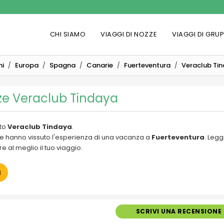
CHI SIAMO
VIAGGI DI NOZZE
VIAGGI DI GRU
ni
Europa
Spagna
Canarie
Fuerteventura
Veraclub Ti
ze Veraclub Tindaya
tto
Veraclub Tindaya
.
i che hanno vissuto l'esperienza di una vacanza a
Fuerteventura
. Legg
e al meglio il tuo viaggio.
a
SCRIVI UNA RECENSIONE