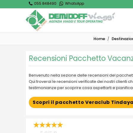
055 848490
WhatsApp
Home
Destinazio
Recensioni Pacchetto Vacan
Benvenuto nella sezione delle recensioni del pacche
Qui troverai le recensioni verificate dei nostri client
testimonianze per scoprire cosa aspettarti e pianificar
Scopri il pacchetto Veraclub Tinday
5.0/5.0