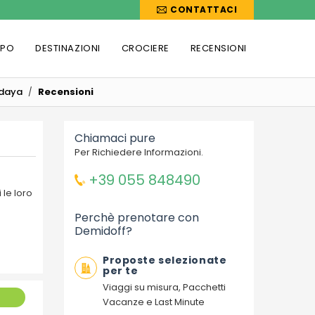
CONTATTACI
PPO
DESTINAZIONI
CROCIERE
RECENSIONI
ndaya
Recensioni
Chiamaci pure
Per Richiedere Informazioni.
+39 055 848490
i le loro
Perchè prenotare con
Demidoff?
Proposte selezionate
per te
Viaggi su misura, Pacchetti
Vacanze e Last Minute