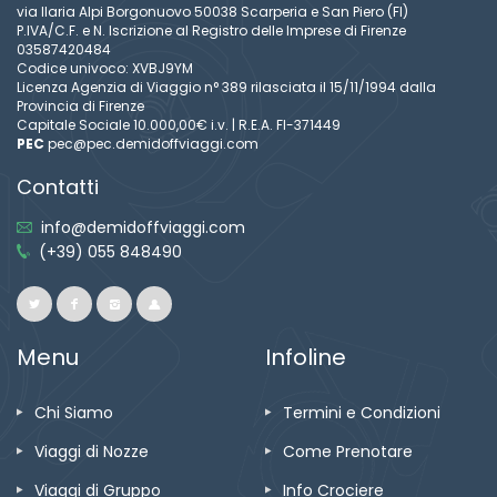
via Ilaria Alpi Borgonuovo 50038 Scarperia e San Piero (FI)
P.IVA/C.F. e N. Iscrizione al Registro delle Imprese di Firenze
03587420484
Codice univoco: XVBJ9YM
Licenza Agenzia di Viaggio n° 389 rilasciata il 15/11/1994 dalla
Provincia di Firenze
Capitale Sociale 10.000,00€ i.v. | R.E.A. FI-371449
PEC
pec@pec.demidoffviaggi.com
Contatti
info@demidoffviaggi.com
(+39) 055 848490
Menu
Infoline
Chi Siamo
Termini e Condizioni
Viaggi di Nozze
Come Prenotare
Viaggi di Gruppo
Info Crociere