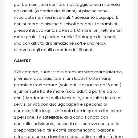
per bambini, una con idromassaggio e una riservata
agli adulti (a partire dai 16 anni). 4 piscine sono
riscaldate nei mesi invernali. Nuovissimo acquapark
con numerose piscine e scivoli per adulti e bambini
presso il Bravo Fantazia Resort. Ombrelloni, lettini e teli
mare gratuiti in piscina e nelle 2 spiagge del resort,
una con attività di animazione soft e una relax,
riservata agli adulti a partire dai 16 anni.
CAMERE
328 camere, suddivise in premium vista mare laterale,
premium vista baia, premium lobby fronte mare,
premium fronte mare (solo adulti a partire da 16 anni)
e junior suite fronte mare (solo adulti a partire da 16
anni). Moderne e molto luminose, sono tutte dotate di
servizi privati con asciugacapelli e specchio di
cortesia, letto king size e sofa bed in grado di ospitare
2 persone, TV satellitare, aria condizionata con
controllo individuale, cassetta di sicurezza, set per la
preparazione di tè e caffè all’americana, balcone
attrezzato con un tavolino e due sedie, minibar (primo