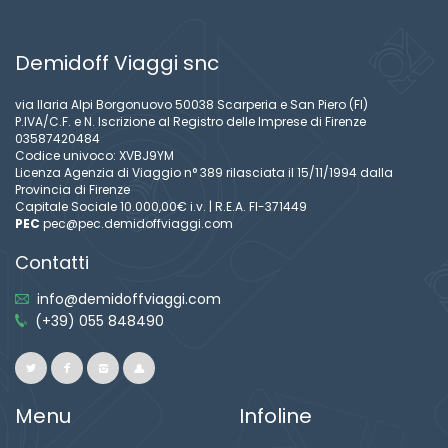
Demidoff Viaggi snc
via Ilaria Alpi Borgonuovo 50038 Scarperia e San Piero (FI)
P.IVA/C.F. e N. Iscrizione al Registro delle Imprese di Firenze
03587420484
Codice univoco: XVBJ9YM
Licenza Agenzia di Viaggio n° 389 rilasciata il 15/11/1994 dalla
Provincia di Firenze
Capitale Sociale 10.000,00€ i.v. | R.E.A. FI-371449
PEC
pec@pec.demidoffviaggi.com
Contatti
info@demidoffviaggi.com
(+39) 055 848490
Menu
Infoline