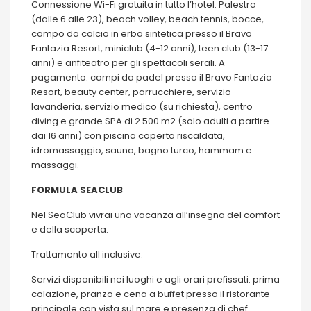
Connessione Wi-Fi gratuita in tutto l’hotel. Palestra
(dalle 6 alle 23), beach volley, beach tennis, bocce,
campo da calcio in erba sintetica presso il Bravo
Fantazia Resort, miniclub (4-12 anni), teen club (13-17
anni) e anfiteatro per gli spettacoli serali. A
pagamento: campi da padel presso il Bravo Fantazia
Resort, beauty center, parrucchiere, servizio
lavanderia, servizio medico (su richiesta), centro
diving e grande SPA di 2.500 m2 (solo adulti a partire
dai 16 anni) con piscina coperta riscaldata,
idromassaggio, sauna, bagno turco, hammam e
massaggi.
FORMULA SEACLUB
Nel SeaClub vivrai una vacanza all’insegna del comfort
e della scoperta.
Trattamento all inclusive:
Servizi disponibili nei luoghi e agli orari prefissati: prima
colazione, pranzo e cena a buffet presso il ristorante
principale con vista sul mare e presenza di chef