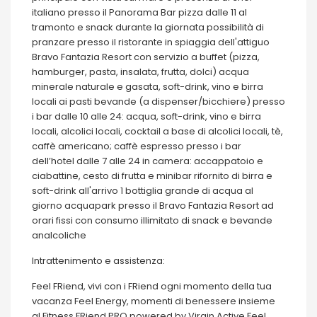
italiano presso il Panorama Bar pizza dalle 11 al
tramonto e snack durante la giornata possibilità di
pranzare presso il ristorante in spiaggia dell'attiguo
Bravo Fantazia Resort con servizio a buffet (pizza,
hamburger, pasta, insalata, frutta, dolci) acqua
minerale naturale e gasata, soft-drink, vino e birra
locali ai pasti bevande (a dispenser/bicchiere) presso
i bar dalle 10 alle 24: acqua, soft-drink, vino e birra
locali, alcolici locali, cocktail a base di alcolici locali, tè,
caffè americano; caffè espresso presso i bar
dell’hotel dalle 7 alle 24 in camera: accappatoio e
ciabattine, cesto di frutta e minibar rifornito di birra e
soft-drink all'arrivo 1 bottiglia grande di acqua al
giorno acquapark presso il Bravo Fantazia Resort ad
orari fissi con consumo illimitato di snack e bevande
analcoliche
Intrattenimento e assistenza:
Feel FRiend, vivi con i FRiend ogni momento della tua
vacanza Feel Energy, momenti di benessere insieme
al Fitness FRiend PRO powered by Virgin Active Feel