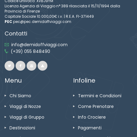
Codice univoco: XVBJ9YM
Licenza Agenzia di Viaggio n° 389 rilasciata il 15/11/1994 dalla
Provincia di Firenze
Capitale Sociale 10.000,00€ i.v. | R.E.A. FI-371449
PEC
pec@pec.demidoffviaggi.com
Contatti
info@demidoffviaggi.com
(+39) 055 848490
Menu
Infoline
Chi Siamo
Termini e Condizioni
Viaggi di Nozze
Come Prenotare
Viaggi di Gruppo
Info Crociere
Destinazioni
Pagamenti