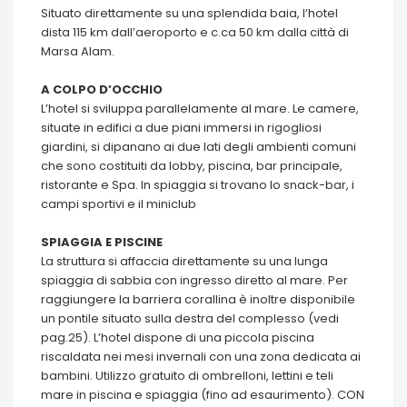
Situato direttamente su una splendida baia, l’hotel
dista 115 km dall’aeroporto e c.ca 50 km dalla città di
Marsa Alam.
A COLPO D’OCCHIO
L’hotel si sviluppa parallelamente al mare. Le camere,
situate in edifici a due piani immersi in rigogliosi
giardini, si dipanano ai due lati degli ambienti comuni
che sono costituiti da lobby, piscina, bar principale,
ristorante e Spa. In spiaggia si trovano lo snack-bar, i
campi sportivi e il miniclub
SPIAGGIA E PISCINE
La struttura si affaccia direttamente su una lunga
spiaggia di sabbia con ingresso diretto al mare. Per
raggiungere la barriera corallina è inoltre disponibile
un pontile situato sulla destra del complesso (vedi
pag.25). L’hotel dispone di una piccola piscina
riscaldata nei mesi invernali con una zona dedicata ai
bambini. Utilizzo gratuito di ombrelloni, lettini e teli
mare in piscina e spiaggia (fino ad esaurimento). CON