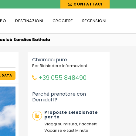
CONTATTACI
PPO
DESTINAZIONI
CROCIERE
RECENSIONI
aclub Sandies Bathala
Chiamaci pure
Per Richiedere Informazioni.
A DATA
+39 055 848490
Perchè prenotare con
Demidoff?
Proposte selezionate
per te
Viaggi su misura, Pacchetti
Vacanze e Last Minute