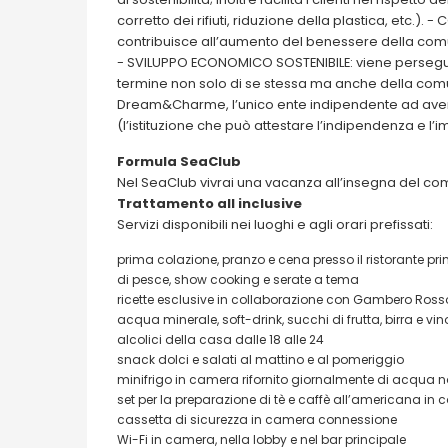
corretto dei rifiuti, riduzione della plastica, etc.
contribuisce all’aumento del benessere della comu
- SVILUPPO ECONOMICO SOSTENIBILE: viene persegui
termine non solo di se stessa ma anche della comunit
Dream&Charme, l’unico ente indipendente ad avere
(l’istituzione che può attestare l’indipendenza e l’i
Formula SeaClub
Nel SeaClub vivrai una vacanza all’insegna del com
Trattamento all inclusive
Servizi disponibili nei luoghi e agli orari prefissati:
prima colazione, pranzo e cena presso il ristorante prin
di pesce, show cooking e serate a tema
ricette esclusive in collaborazione con Gambero Ross
acqua minerale, soft-drink, succhi di frutta, birra e vin
alcolici della casa dalle 18 alle 24
snack dolci e salati al mattino e al pomeriggio
minifrigo in camera rifornito giornalmente di acqua n
set per la preparazione di tè e caffè all’americana in
cassetta di sicurezza in camera connessione
Wi-Fi in camera, nella lobby e nel bar principale