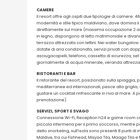
CAMERE
Il resort offre agli ospiti due tipologie di camere
modernità e stile tipico maldiviano, dove domina il b
direttamente sul mare (massima occupazione 2 adul
in legno, dispongono di letto matrimoniale e divan
terrazza attrezzata con lettini. Nei water bungalow
dotate di aria condizionata, servizi privati con do
asciugacapelli, telefono, cassetta di sicurezza, set 
giornalmente di acqua minerale, veranda attrezza
RISTORANTI E BAR
Il ristorante del resort, posizionato sulla spiaggia, 
mediterranee ed internazionali, pesce alla griglia
gustare un cocktail rinfrescante in riva al mare. A
prenotazione).
SERVIZI, SPORT E SVAGO
Connessione Wi-Fi, Reception h24 e game room con
piccola infermeria per il primo soccorso, mentre pe
dello snorkeling, sull’isola sono presenti 8 punti di 
Maldive, tra cui Fishhead, Mayaa Tila, Maaga Tila e 