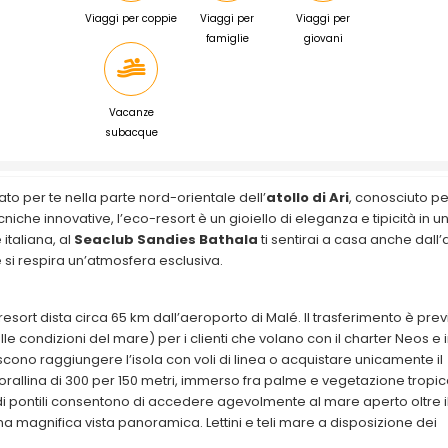
Viaggi per coppie
Viaggi per
Viaggi per
famiglie
giovani
Vacanze
subacque
o per te nella parte nord-orientale dell’
atollo di Ari
, conosciuto per
cniche innovative, l’eco-resort è un gioiello di eleganza e tipicità in u
italiana, al
Seaclub Sandies Bathala
ti sentirai a casa anche dall’a
si respira un’atmosfera esclusiva.
il resort dista circa 65 km dall’aeroporto di Malé. Il trasferimento è prev
e condizioni del mare) per i clienti che volano con il charter Neos e 
scono raggiungere l’isola con voli di linea o acquistare unicamente il
corallina di 300 per 150 metri, immerso fra palme e vegetazione tropic
 pontili consentono di accedere agevolmente al mare aperto oltre i
una magnifica vista panoramica. Lettini e teli mare a disposizione dei