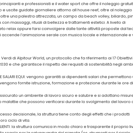
ncipianti e professionisti e il water sport che offre il noleggio gratui
o e uscite guidate giornaliere attorno all house reef, oltre al noleggio 
oltre una palestra attrezzata, un campo da beach volley, biliardo, pi
 massaggi, rituali di bellezza e trattamenti estetici. A livello di
eto relax oppure farsi coinvolgere dalle tante attività proposte dal te
i accende l’animazione serale con musica locale e internazionale e 
erdi di Alpitour World, un protocollo che fa riferimento ai 17 Obiettivi
030 e che garantisce il rispetto dei requisiti di sostenibilità negli ambi
 E SALARI EQUI: vengono garantiti ai dipendenti salari che permettono
re vengono fornite istruzione, formazione e protezione durante le ore d
ssicurato un ambiente di lavoro sicuro e salubre e si adottano misur
ni o malattie che possono verificarsi durante lo svolgimento del lavoro 
so decisionale, la struttura tiene conto degli effetti che i prodotti
oro ciclo di vita.
TI: la struttura comunica in modo chiaro e trasparente il proprio liv
o delle regole per la salvaguardia del pianeta (es. strumenti per il riciclo