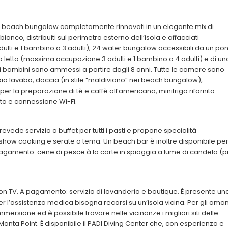
: 46 beach bungalow completamente rinnovati in un elegante mix di
ianco, distribuiti sul perimetro esterno dell’isola e affacciati
ti e 1 bambino o 3 adulti); 24 water bungalow accessibili da un pon
o letto (massima occupazione 3 adulti e 1 bambino o 4 adulti) e di un
 i bambini sono ammessi a partire dagli 8 anni. Tutte le camere sono
ppio lavabo, doccia (in stile “maldiviano” nei beach bungalow),
per la preparazione di tè e caffè all’americana, minifrigo rifornito
ta e connessione Wi-Fi.
prevede servizio a buffet per tutti i pasti e propone specialità
, show cooking e serate a tema. Un beach bar è inoltre disponibile pe
 pagamento: cene di pesce à la carte in spiaggia a lume di candela (p
 TV. A pagamento: servizio di lavanderia e boutique. È presente un
r l’assistenza medica bisogna recarsi su un’isola vicina. Per gli aman
immersione ed è possibile trovare nelle vicinanze i migliori siti delle
Manta Point. È disponibile il PADI Diving Center che, con esperienza e