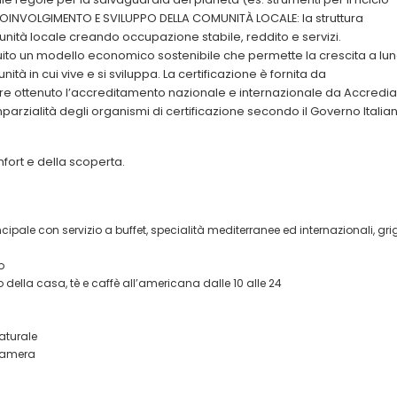
). - COINVOLGIMENTO E SVILUPPO DELLA COMUNITÀ LOCALE: la struttura
nità locale creando occupazione stabile, reddito e servizi.
to un modello economico sostenibile che permette la crescita a lu
à in cui vive e si sviluppa. La certificazione è fornita da
 ottenuto l’accreditamento nazionale e internazionale da Accredia
mparzialità degli organismi di certificazione secondo il Governo Italia
fort e della scoperta.
cipale con servizio a buffet, specialità mediterranee ed internazionali, grig
o
o della casa, tè e caffè all’americana dalle 10 alle 24
aturale
 camera