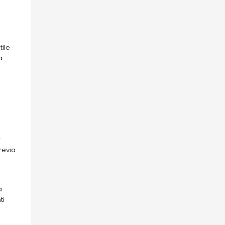
tile
a
r
revia
a
ti