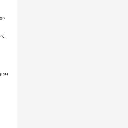
ngo
no).
liate