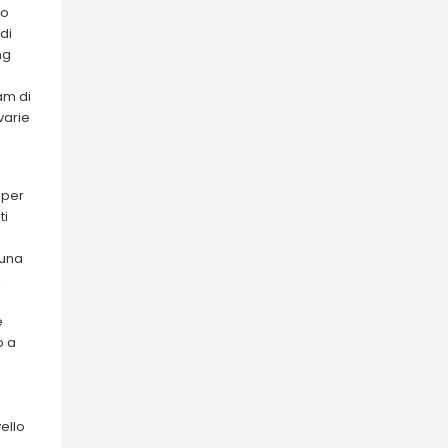
to
di
ng
am di
varie
 per
ti
 una
i
e
o a
ello