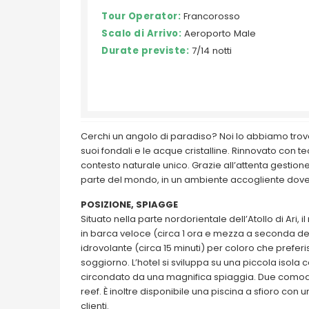
Tour Operator:
Francorosso
Scalo di Arrivo:
Aeroporto Male
Durate previste:
7/14 notti
Cerchi un angolo di paradiso? Noi lo abbiamo trovat
suoi fondali e le acque cristalline. Rinnovato con te
contesto naturale unico. Grazie all’attenta gestione 
parte del mondo, in un ambiente accogliente dove 
POSIZIONE, SPIAGGE
Situato nella parte nordorientale dell’Atollo di Ari, 
in barca veloce (circa 1 ora e mezza a seconda dell
idrovolante (circa 15 minuti) per coloro che preferi
soggiorno. L’hotel si sviluppa su una piccola isola 
circondato da una magnifica spiaggia. Due comodi
reef. È inoltre disponibile una piscina a sfioro con 
clienti.