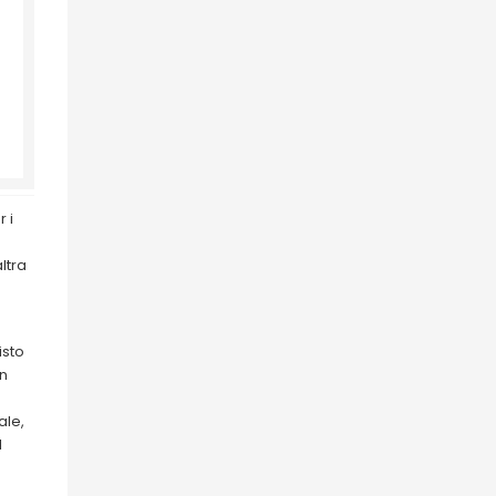
 i
n
ltra
isto
in
ale,
l