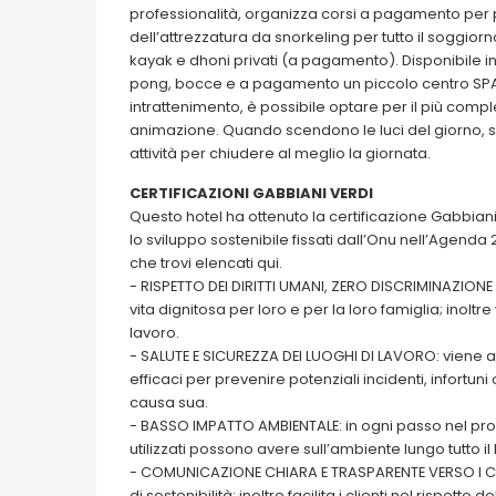
professionalità, organizza corsi a pagamento per pri
dell’attrezzatura da snorkeling per tutto il soggiorn
kayak e dhoni privati (a pagamento). Disponibile in
pong, bocce e a pagamento un piccolo centro SPA con
intrattenimento, è possibile optare per il più compl
animazione. Quando scendono le luci del giorno, s
attività per chiudere al meglio la giornata.
CERTIFICAZIONI GABBIANI VERDI
Questo hotel ha ottenuto la certificazione Gabbiani V
lo sviluppo sostenibile fissati dall’Onu nell’Agenda 2
che trovi elencati qui.
- RISPETTO DEI DIRITTI UMANI, ZERO DISCRIMINAZIONE
vita dignitosa per loro e per la loro famiglia; inolt
lavoro.
- SALUTE E SICUREZZA DEI LUOGHI DI LAVORO: viene a
efficaci per prevenire potenziali incidenti, infortu
causa sua.
- BASSO IMPATTO AMBIENTALE: in ogni passo nel proces
utilizzati possono avere sull’ambiente lungo tutto il l
- COMUNICAZIONE CHIARA E TRASPARENTE VERSO I CLIEN
di sostenibilità; inoltre facilita i clienti nel rispett