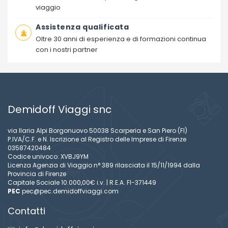
viaggio
Assistenza qualificata
Oltre 30 anni di esperienza e di formazioni continua
con i nostri partner
Demidoff Viaggi snc
via Ilaria Alpi Borgonuovo 50038 Scarperia e San Piero (FI)
P.IVA/C.F. e N. Iscrizione al Registro delle Imprese di Firenze
03587420484
Codice univoco: XVBJ9YM
Licenza Agenzia di Viaggio n° 389 rilasciata il 15/11/1994 dalla
Provincia di Firenze
Capitale Sociale 10.000,00€ i.v. | R.E.A. FI-371449
PEC
pec@pec.demidoffviaggi.com
Contatti