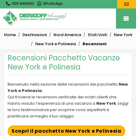
055 848490
WhatsApp
Home
Destinazioni
Nord America
Stati Uniti
New York
New York e Polinesia
Recensioni
Recensioni Pacchetto Vacanze
New York e Polinesia
Benvenuto nella sezione delle recensioni del pacchetto
New
York e Polinesia
.
Qui troverai le recensioni verificate dei nostri clienti che
hanno vissuto l'esperienza di una vacanza a
New York
. Leggi
le loro testimonianze per scoprire cosa aspettarti e
pianificare al meglio il tuo viaggio.
Scopri il pacchetto New York e Polinesia