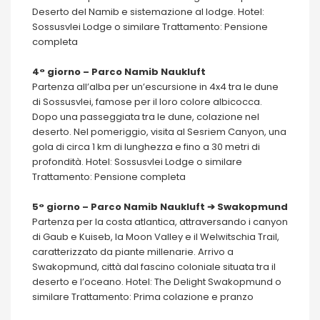
Deserto del Namib e sistemazione al lodge. Hotel:
Sossusvlei Lodge o similare Trattamento: Pensione
completa
4° giorno – Parco Namib Naukluft
Partenza all’alba per un’escursione in 4x4 tra le dune
di Sossusvlei, famose per il loro colore albicocca.
Dopo una passeggiata tra le dune, colazione nel
deserto. Nel pomeriggio, visita al Sesriem Canyon, una
gola di circa 1 km di lunghezza e fino a 30 metri di
profondità. Hotel: Sossusvlei Lodge o similare
Trattamento: Pensione completa
5° giorno – Parco Namib Naukluft ➔ Swakopmund
Partenza per la costa atlantica, attraversando i canyon
di Gaub e Kuiseb, la Moon Valley e il Welwitschia Trail,
caratterizzato da piante millenarie. Arrivo a
Swakopmund, città dal fascino coloniale situata tra il
deserto e l’oceano. Hotel: The Delight Swakopmund o
similare Trattamento: Prima colazione e pranzo