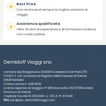
Best Price
Con noi troverai sempre le migliori soluzioni di
viaggio
Assistenza qualificata
Oltre 30 anni di esperienza e di formazioni continua
con i nostri partner
Demidoff Viaggi snc
via Ilaria Alpi Borgonuovo 50038 Scarperia e San Piero (FI)
P.IVA/C.F. e N. Iscrizione al Registro delle Imprese di Firenze
03587420484
Codice univoco: XVBJ9YM
Licenza Agenzia di Viaggio n° 389 rilasciata il 15/11/1994 dalla
Provincia di Firenze
Capitale Sociale 10.000,00€ i.v. | R.E.A. FI-371449
PEC
pec@pec.demidoffviaggi.com