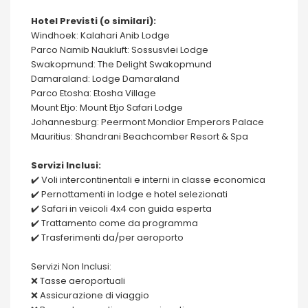
Hotel Previsti (o similari):
Windhoek: Kalahari Anib Lodge
Parco Namib Naukluft: Sossusvlei Lodge
Swakopmund: The Delight Swakopmund
Damaraland: Lodge Damaraland
Parco Etosha: Etosha Village
Mount Etjo: Mount Etjo Safari Lodge
Johannesburg: Peermont Mondior Emperors Palace
Mauritius: Shandrani Beachcomber Resort & Spa
Servizi Inclusi:
✔️ Voli intercontinentali e interni in classe economica
✔️ Pernottamenti in lodge e hotel selezionati
✔️ Safari in veicoli 4x4 con guida esperta
✔️ Trattamento come da programma
✔️ Trasferimenti da/per aeroporto
Servizi Non Inclusi:
❌ Tasse aeroportuali
❌ Assicurazione di viaggio