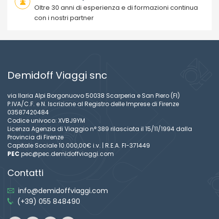
Oltre 30 anni di esperienza e di formazioni continua
con i nostri partner
Demidoff Viaggi snc
via Ilaria Alpi Borgonuovo 50038 Scarperia e San Piero (FI)
P.IVA/C.F. e N. Iscrizione al Registro delle Imprese di Firenze
03587420484
Codice univoco: XVBJ9YM
Licenza Agenzia di Viaggio n° 389 rilasciata il 15/11/1994 dalla
Provincia di Firenze
Capitale Sociale 10.000,00€ i.v. | R.E.A. FI-371449
PEC
pec@pec.demidoffviaggi.com
Contatti
info@demidoffviaggi.com
(+39) 055 848490