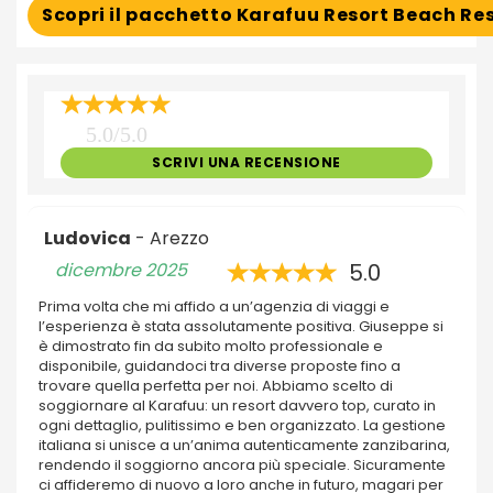
Scopri il pacchetto Karafuu Resort Beach Re
5.0/5.0
SCRIVI UNA RECENSIONE
Ludovica
- Arezzo
dicembre 2025
5.0
Prima volta che mi affido a un’agenzia di viaggi e
l’esperienza è stata assolutamente positiva. Giuseppe si
è dimostrato fin da subito molto professionale e
disponibile, guidandoci tra diverse proposte fino a
trovare quella perfetta per noi. Abbiamo scelto di
soggiornare al Karafuu: un resort davvero top, curato in
ogni dettaglio, pulitissimo e ben organizzato. La gestione
italiana si unisce a un’anima autenticamente zanzibarina,
rendendo il soggiorno ancora più speciale. Sicuramente
ci affideremo di nuovo a loro anche in futuro, magari per