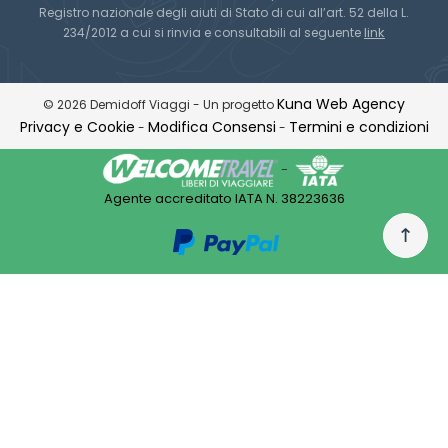
Registro nazionale degli aiuti di Stato di cui all’art. 52 della L.
link
234/2012 a cui si rinvia e consultabili al seguente
Kuna Web Agency
© 2026 Demidoff Viaggi - Un progetto
Privacy e Cookie
Modifica Consensi
Termini e condizioni
-
-
-
Agente accreditato IATA N. 38223636