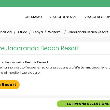
CHI SIAMO
VIAGGI DI NOZZE
VIAGGI DI GRU
inazioni
Africa
Kenya
Watamu
Jacaranda Beach Resort
ze Jacaranda Beach Resort
tto
Jacaranda Beach Resort
.
i che hanno vissuto l'esperienza di una vacanza a
Watamu
. Leggi le lor
e al meglio il tuo viaggio.
 Resort
SCRIVI UNA RECENSIONE