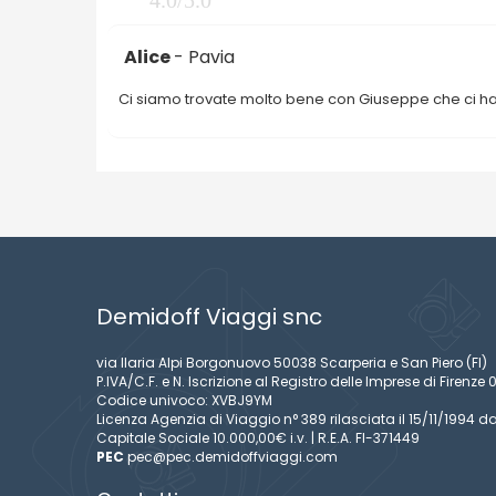
Alice
- Pavia
Ci siamo trovate molto bene con Giuseppe che ci ha o
Demidoff Viaggi snc
via Ilaria Alpi Borgonuovo 50038 Scarperia e San Piero (FI)
P.IVA/C.F. e N. Iscrizione al Registro delle Imprese di Firen
Codice univoco: XVBJ9YM
Licenza Agenzia di Viaggio n° 389 rilasciata il 15/11/1994 da
Capitale Sociale 10.000,00€ i.v. | R.E.A. FI-371449
PEC
pec@pec.demidoffviaggi.com