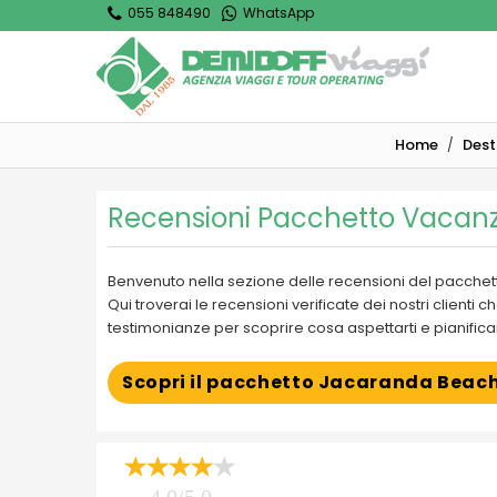
055 848490
WhatsApp
Home
Dest
Recensioni Pacchetto Vacan
Benvenuto nella sezione delle recensioni del pacche
Qui troverai le recensioni verificate dei nostri client
testimonianze per scoprire cosa aspettarti e pianificar
Scopri il pacchetto Jacaranda Beach
4.0/5.0