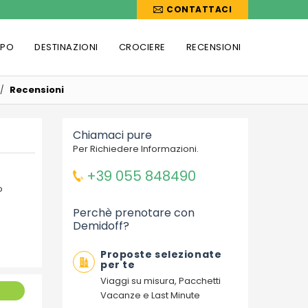
CONTATTACI
PPO
DESTINAZIONI
CROCIERE
RECENSIONI
Recensioni
Chiamaci pure
Per Richiedere Informazioni.
+39 055 848490
o
Perchè prenotare con
Demidoff?
Proposte selezionate
per te
Viaggi su misura, Pacchetti
Vacanze e Last Minute