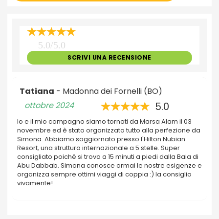
5.0/5.0
SCRIVI UNA RECENSIONE
Tatiana
- Madonna dei Fornelli (BO)
ottobre 2024
5.0
Io e il mio compagno siamo tornati da Marsa Alam il 03
novembre ed è stato organizzato tutto alla perfezione da
Simona. Abbiamo soggiornato presso l'Hilton Nubian
Resort, una struttura internazionale a 5 stelle. Super
consigliato poiché si trova a 15 minuti a piedi dalla Baia di
Abu Dabbab. Simona conosce ormai le nostre esigenze e
organizza sempre ottimi viaggi di coppia :) la consiglio
vivamente!