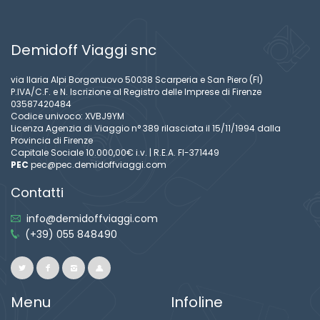
Demidoff Viaggi snc
via Ilaria Alpi Borgonuovo 50038 Scarperia e San Piero (FI)
P.IVA/C.F. e N. Iscrizione al Registro delle Imprese di Firenze
03587420484
Codice univoco: XVBJ9YM
Licenza Agenzia di Viaggio n° 389 rilasciata il 15/11/1994 dalla
Provincia di Firenze
Capitale Sociale 10.000,00€ i.v. | R.E.A. FI-371449
PEC
pec@pec.demidoffviaggi.com
Contatti
info@demidoffviaggi.com
(+39) 055 848490
Menu
Infoline