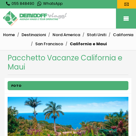
055 848490
WhatsApp
Home
Destinazioni
Nord America
Stati Uniti
California
San Francisco
California e Maui
Pacchetto Vacanze California e
Maui
FOTO