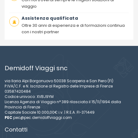
viaggio
Assistenza qualificata
Oltre 30 anni di esperienza e di formazioni continua
con i nostri partner
Demidoff Viaggi snc
via Ilaria Alpi Borgonuovo 50038 Scarperia e San Piero (FI)
P.IVA/C.F. e N. Iscrizione al Registro delle Imprese di Firenze
03587420484
Codice univoco: XVBJ9YM
Licenza Agenzia di Viaggio n° 389 rilasciata il 15/11/1994 dalla
Provincia di Firenze
Capitale Sociale 10.000,00€ i.v. | R.E.A. FI-371449
PEC
pec@pec.demidoffviaggi.com
Contatti