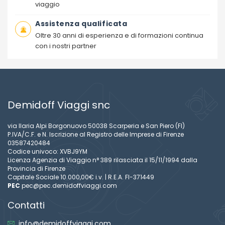
viaggio
Assistenza qualificata
Oltre 30 anni di esperienza e di formazioni continua
con i nostri partner
Demidoff Viaggi snc
via Ilaria Alpi Borgonuovo 50038 Scarperia e San Piero (FI)
P.IVA/C.F. e N. Iscrizione al Registro delle Imprese di Firenze
03587420484
Codice univoco: XVBJ9YM
Licenza Agenzia di Viaggio n° 389 rilasciata il 15/11/1994 dalla
Provincia di Firenze
Capitale Sociale 10.000,00€ i.v. | R.E.A. FI-371449
PEC
pec@pec.demidoffviaggi.com
Contatti
info@demidoffviaggi.com