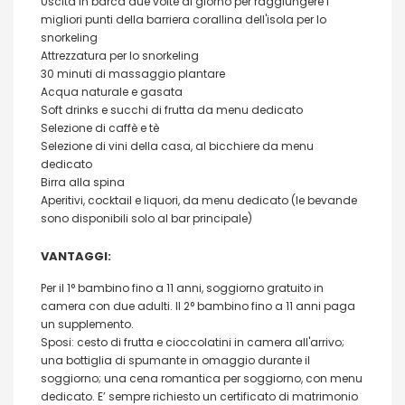
Uscita in barca due volte al giorno per raggiungere i
migliori punti della barriera corallina dell'isola per lo
snorkeling
Attrezzatura per lo snorkeling
30 minuti di massaggio plantare
Acqua naturale e gasata
Soft drinks e succhi di frutta da menu dedicato
Selezione di caffè e tè
Selezione di vini della casa, al bicchiere da menu
dedicato
Birra alla spina
Aperitivi, cocktail e liquori, da menu dedicato (le bevande
sono disponibili solo al bar principale)
VANTAGGI:
Per il 1° bambino fino a 11 anni, soggiorno gratuito in
camera con due adulti. Il 2° bambino fino a 11 anni paga
un supplemento.
Sposi: cesto di frutta e cioccolatini in camera all'arrivo;
una bottiglia di spumante in omaggio durante il
soggiorno; una cena romantica per soggiorno, con menu
dedicato. E’ sempre richiesto un certificato di matrimonio