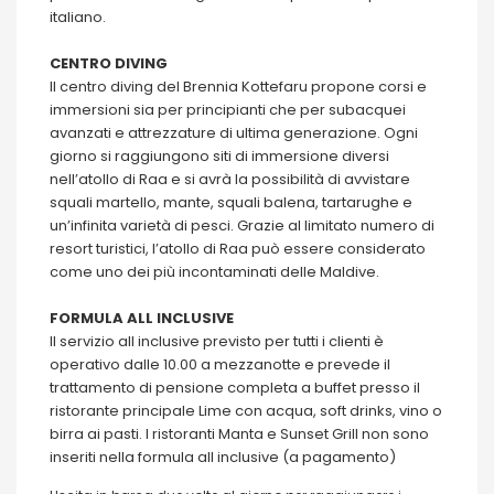
italiano.
CENTRO DIVING
Il centro diving del Brennia Kottefaru propone corsi e
immersioni sia per principianti che per subacquei
avanzati e attrezzature di ultima generazione. Ogni
giorno si raggiungono siti di immersione diversi
nell’atollo di Raa e si avrà la possibilità di avvistare
squali martello, mante, squali balena, tartarughe e
un’infinita varietà di pesci. Grazie al limitato numero di
resort turistici, l’atollo di Raa può essere considerato
come uno dei più incontaminati delle Maldive.
FORMULA ALL INCLUSIVE
Il servizio all inclusive previsto per tutti i clienti è
operativo dalle 10.00 a mezzanotte e prevede il
trattamento di pensione completa a buffet presso il
ristorante principale Lime con acqua, soft drinks, vino o
birra ai pasti. I ristoranti Manta e Sunset Grill non sono
inseriti nella formula all inclusive (a pagamento)