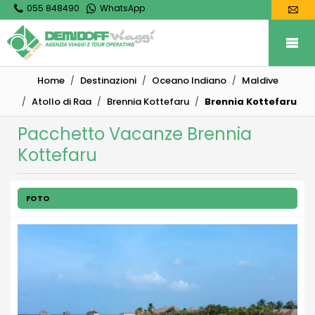
055 848490
WhatsApp
Home
Destinazioni
Oceano Indiano
Maldive
Atollo di Raa
Brennia Kottefaru
Brennia Kottefaru
Pacchetto Vacanze Brennia
Kottefaru
FOTO