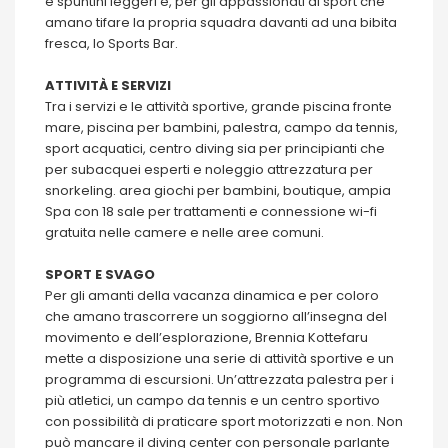
e spuntini leggeri e, per gli appassionati di sport che
amano tifare la propria squadra davanti ad una bibita
fresca, lo Sports Bar.
ATTIVITÀ E SERVIZI
Tra i servizi e le attività sportive, grande piscina fronte
mare, piscina per bambini, palestra, campo da tennis,
sport acquatici, centro diving sia per principianti che
per subacquei esperti e noleggio attrezzatura per
snorkeling. area giochi per bambini, boutique, ampia
Spa con 18 sale per trattamenti e connessione wi-fi
gratuita nelle camere e nelle aree comuni.
SPORT E SVAGO
Per gli amanti della vacanza dinamica e per coloro
che amano trascorrere un soggiorno all’insegna del
movimento e dell’esplorazione, Brennia Kottefaru
mette a disposizione una serie di attività sportive e un
programma di escursioni. Un’attrezzata palestra per i
più atletici, un campo da tennis e un centro sportivo
con possibilità di praticare sport motorizzati e non. Non
può mancare il diving center con personale parlante