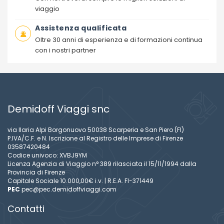
viaggio
Assistenza qualificata
Oltre 30 anni di esperienza e di formazioni continua
con i nostri partner
Demidoff Viaggi snc
via Ilaria Alpi Borgonuovo 50038 Scarperia e San Piero (FI)
P.IVA/C.F. e N. Iscrizione al Registro delle Imprese di Firenze
03587420484
Codice univoco: XVBJ9YM
Licenza Agenzia di Viaggio n° 389 rilasciata il 15/11/1994 dalla
Provincia di Firenze
Capitale Sociale 10.000,00€ i.v. | R.E.A. FI-371449
PEC
pec@pec.demidoffviaggi.com
Contatti