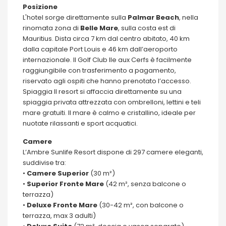
Posizione
L'hotel sorge direttamente sulla
Palmar Beach
, nella
rinomata zona di
Belle
Mare
, sulla costa est di
Mauritius. Dista circa 7 km dal centro abitato, 40 km
dalla capitale Port Louis e 46 km dall’aeroporto
internazionale. Il Golf Club Ile aux Cerfs è facilmente
raggiungibile con trasferimento a pagamento,
riservato agli ospiti che hanno prenotato l’accesso.
Spiaggia Il resort si affaccia direttamente su una
spiaggia privata attrezzata con ombrelloni, lettini e teli
mare gratuiti. Il mare è calmo e cristallino, ideale per
nuotate rilassanti e sport acquatici.
Camere
L’Ambre Sunlife Resort dispone di 297 camere eleganti,
suddivise tra:
•
Camere
Superior
(30 m²)
•
Superior Fronte
Mare
(42 m², senza balcone o
terrazza)
•
Deluxe
Fronte
Mare
(30-42 m², con balcone o
terrazza, max 3 adulti)