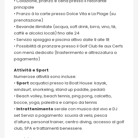
• Colazione, pranzo e cena presso il ristorante
principale
• Pranzo à la carte presso Dolce Vita e La Plage (su
prenotazione)
• Bevande illimitate (acqua, soft drink, birra, vino, tè,
caffè e alcolici locali) fino alle 24
• Servizio spiaggia e piscina attivo dalle 9 alle 18
• Possibilità di pranzare presso il Golf Club Ile aux Cerfs
con menù dedicato (trasferimento e attrezzatura a
pagamento)
Attività e Sport
Numerose attività sono incluse:
•
Sport
acquatici presso la Boat House: kayak,
windsurf, snorkeling, stand up paddle, pedalò
• Beach volley, beach tennis, ping pong, calcetto,
bocce, yoga, palestra e campo da tennis
•
Intrattenimento
serale con musica dal vivo e DJ
set Servizi a pagamento: scuola di vela, pesca
d’altura, personal trainer, centro diving, accesso al golf
club, SPA e trattamenti benessere.