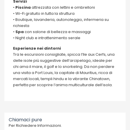
Servizi
•
Piscina
attrezzata con lettini e ombrelloni
• Wi-Fi gratuito in tutta la struttura
• Boutique, lavanderia, autonoleggio, infermeria su
richiesta
•
Spa
con salone di bellezza e massaggi
• Night club e intrattenimento serale
Esperienze nei dintorni
Tra le escursioni consigliate, spicca l’Ile aux Cerfs, una
delle isole più suggestive dell’arcipelago, ideale per
chi ama il mare, il golf e lo snorkeling. Da non perdere
una visita a Port Louis, la capitale di Mauritius, ricca di
mercati locali, templi hindu e la vibrante Chinatown,
perfetta per scoprire l’anima multiculturale dell’isola.
Chiamaci pure
Per Richiedere Informazioni.