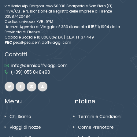
via Ilaria Alpi Borgonuovo 50038 Scarperia e San Piero (FI)
P.IVA/C.F. e N. Iscrizione al Registro delle Imprese di Firenze
03587420484
Codice univoco: XVBJ9YM
Licenza Agenzia di Viaggio n° 389 rilasciata il 15/11/1994 dalla
Provincia di Firenze
Capitale Sociale 10.000,00€ i.v. | R.E.A. FI-371449
PEC
pec@pec.demidoffviaggi.com
Contatti
info@demidoffviaggi.com
(+39) 055 848490
Menu
Infoline
Chi Siamo
Termini e Condizioni
Viaggi di Nozze
Come Prenotare