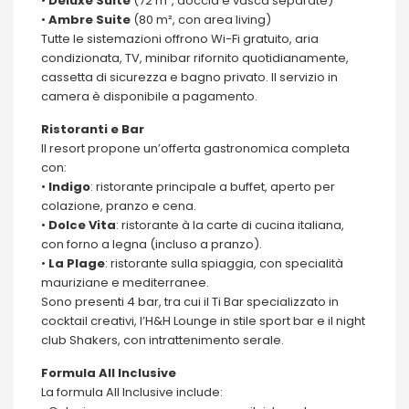
•
Deluxe
Suite
(72 m², doccia e vasca separate)
•
Ambre
Suite
(80 m², con area living)
Tutte le sistemazioni offrono Wi-Fi gratuito, aria
condizionata, TV, minibar rifornito quotidianamente,
cassetta di sicurezza e bagno privato. Il servizio in
camera è disponibile a pagamento.
Ristoranti e Bar
Il resort propone un’offerta gastronomica completa
con:
•
Indigo
: ristorante principale a buffet, aperto per
colazione, pranzo e cena.
•
Dolce
Vita
: ristorante à la carte di cucina italiana,
con forno a legna (incluso a pranzo).
•
La
Plage
: ristorante sulla spiaggia, con specialità
mauriziane e mediterranee.
Sono presenti 4 bar, tra cui il Ti Bar specializzato in
cocktail creativi, l’H&H Lounge in stile sport bar e il night
club Shakers, con intrattenimento serale.
Formula All Inclusive
La formula All Inclusive include: