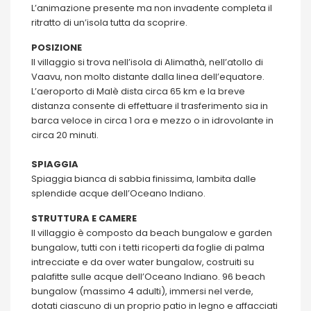
L’animazione presente ma non invadente completa il
ritratto di un’isola tutta da scoprire.
POSIZIONE
Il villaggio si trova nell’isola di Alimathà, nell’atollo di
Vaavu, non molto distante dalla linea dell’equatore.
L’aeroporto di Malè dista circa 65 km e la breve
distanza consente di effettuare il trasferimento sia in
barca veloce in circa 1 ora e mezzo o in idrovolante in
circa 20 minuti.
SPIAGGIA
Spiaggia bianca di sabbia finissima, lambita dalle
splendide acque dell’Oceano Indiano.
STRUTTURA E CAMERE
Il villaggio è composto da beach bungalow e garden
bungalow, tutti con i tetti ricoperti da foglie di palma
intrecciate e da over water bungalow, costruiti su
palafitte sulle acque dell’Oceano Indiano. 96 beach
bungalow (massimo 4 adulti), immersi nel verde,
dotati ciascuno di un proprio patio in legno e affacciati