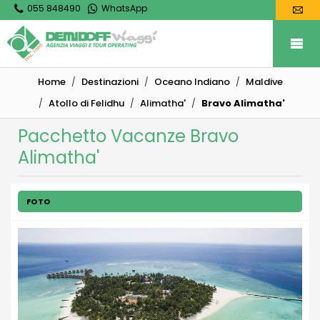
055 848490
WhatsApp
Home
Destinazioni
Oceano Indiano
Maldive
Atollo di Felidhu
Alimatha'
Bravo Alimatha'
Pacchetto Vacanze Bravo
Alimatha'
FOTO