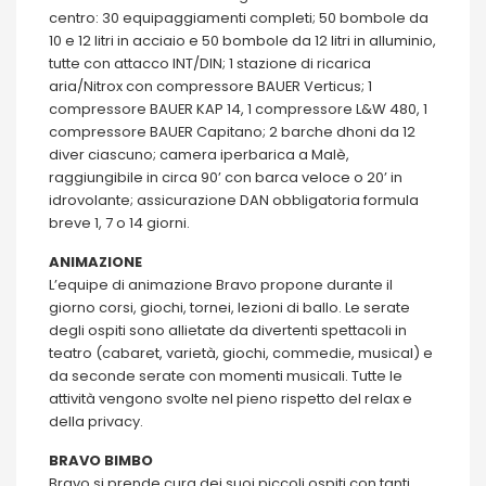
centro: 30 equipaggiamenti completi; 50 bombole da
10 e 12 litri in acciaio e 50 bombole da 12 litri in alluminio,
tutte con attacco INT/DIN; 1 stazione di ricarica
aria/Nitrox con compressore BAUER Verticus; 1
compressore BAUER KAP 14, 1 compressore L&W 480, 1
compressore BAUER Capitano; 2 barche dhoni da 12
diver ciascuno; camera iperbarica a Malè,
raggiungibile in circa 90’ con barca veloce o 20’ in
idrovolante; assicurazione DAN obbligatoria formula
breve 1, 7 o 14 giorni.
ANIMAZIONE
L’equipe di animazione Bravo propone durante il
giorno corsi, giochi, tornei, lezioni di ballo. Le serate
degli ospiti sono allietate da divertenti spettacoli in
teatro (cabaret, varietà, giochi, commedie, musical) e
da seconde serate con momenti musicali. Tutte le
attività vengono svolte nel pieno rispetto del relax e
della privacy.
BRAVO BIMBO
Bravo si prende cura dei suoi piccoli ospiti con tanti