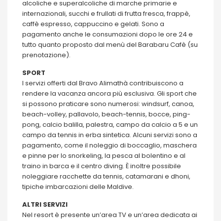
alcoliche e superalcoliche di marche primarie e
internazionali, succhi e frullati di frutta fresca, frappè,
caffè espresso, cappuccino e gelati. Sono a
pagamento anche le consumazioni dopo le ore 24 e
tutto quanto proposto dal menù del Barabaru Cafè (su
prenotazione).
SPORT
I servizi offerti dal Bravo Alimathà contribuiscono a
rendere la vacanza ancora più esclusiva. Gli sport che
si possono praticare sono numerosi: windsurf, canoa,
beach-volley, pallavolo, beach-tennis, bocce, ping-
pong, calcio balilla, palestra, campo da calcio a 5 e un
campo da tennis in erba sintetica. Alcuni servizi sono a
pagamento, come il noleggio di boccaglio, maschera
e pinne per lo snorkeling, la pesca al bolentino e al
traino in barca e il centro diving. È inoltre possibile
noleggiare racchette da tennis, catamarani e dhoni,
tipiche imbarcazioni delle Maldive.
ALTRI SERVIZI
Nel resort è presente un’area TV e un’area dedicata ai