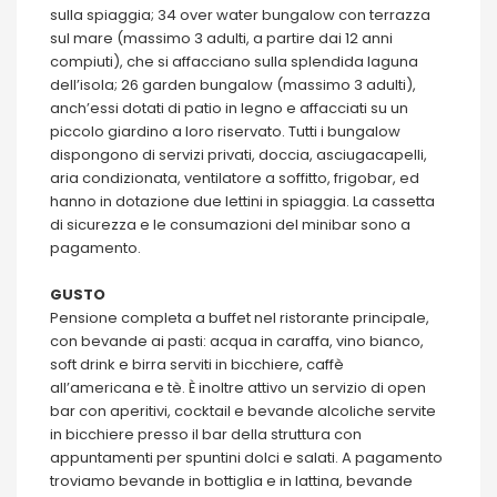
sulla spiaggia; 34 over water bungalow con terrazza
sul mare (massimo 3 adulti, a partire dai 12 anni
compiuti), che si affacciano sulla splendida laguna
dell’isola; 26 garden bungalow (massimo 3 adulti),
anch’essi dotati di patio in legno e affacciati su un
piccolo giardino a loro riservato. Tutti i bungalow
dispongono di servizi privati, doccia, asciugacapelli,
aria condizionata, ventilatore a soffitto, frigobar, ed
hanno in dotazione due lettini in spiaggia. La cassetta
di sicurezza e le consumazioni del minibar sono a
pagamento.
GUSTO
Pensione completa a buffet nel ristorante principale,
con bevande ai pasti: acqua in caraffa, vino bianco,
soft drink e birra serviti in bicchiere, caffè
all’americana e tè. È inoltre attivo un servizio di open
bar con aperitivi, cocktail e bevande alcoliche servite
in bicchiere presso il bar della struttura con
appuntamenti per spuntini dolci e salati. A pagamento
troviamo bevande in bottiglia e in lattina, bevande