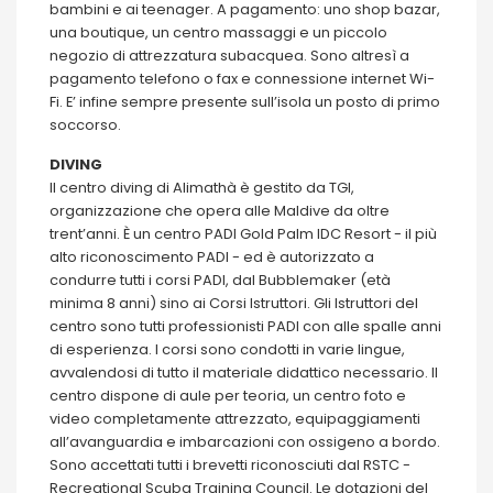
bambini e ai teenager. A pagamento: uno shop bazar,
una boutique, un centro massaggi e un piccolo
negozio di attrezzatura subacquea. Sono altresì a
pagamento telefono o fax e connessione internet Wi-
Fi. E’ infine sempre presente sull’isola un posto di primo
soccorso.
DIVING
ll centro diving di Alimathà è gestito da TGI,
organizzazione che opera alle Maldive da oltre
trent’anni. È un centro PADI Gold Palm IDC Resort - il più
alto riconoscimento PADI - ed è autorizzato a
condurre tutti i corsi PADI, dal Bubblemaker (età
minima 8 anni) sino ai Corsi Istruttori. Gli Istruttori del
centro sono tutti professionisti PADI con alle spalle anni
di esperienza. I corsi sono condotti in varie lingue,
avvalendosi di tutto il materiale didattico necessario. Il
centro dispone di aule per teoria, un centro foto e
video completamente attrezzato, equipaggiamenti
all’avanguardia e imbarcazioni con ossigeno a bordo.
Sono accettati tutti i brevetti riconosciuti dal RSTC -
Recreational Scuba Training Council. Le dotazioni del