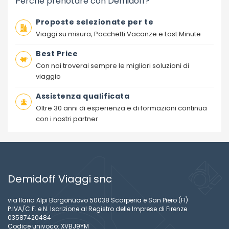
Perchè prenotare con Demidoff?
Proposte selezionate per te
Viaggi su misura, Pacchetti Vacanze e Last Minute
Best Price
Con noi troverai sempre le migliori soluzioni di
viaggio
Assistenza qualificata
Oltre 30 anni di esperienza e di formazioni continua
con i nostri partner
Demidoff Viaggi snc
via Ilaria Alpi Borgonuovo 50038 Scarperia e San Piero (FI)
P.IVA/C.F. e N. Iscrizione al Registro delle Imprese di Firenze
03587420484
Codice univoco: XVBJ9YM