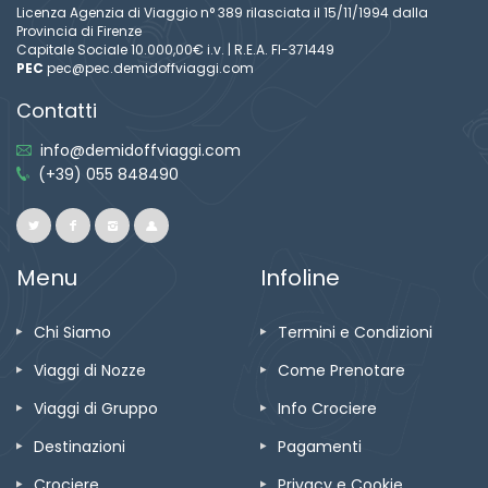
Licenza Agenzia di Viaggio n° 389 rilasciata il 15/11/1994 dalla
Provincia di Firenze
Capitale Sociale 10.000,00€ i.v. | R.E.A. FI-371449
PEC
pec@pec.demidoffviaggi.com
Contatti
info@demidoffviaggi.com
(+39) 055 848490
Menu
Infoline
Chi Siamo
Termini e Condizioni
Viaggi di Nozze
Come Prenotare
Viaggi di Gruppo
Info Crociere
Destinazioni
Pagamenti
Crociere
Privacy e Cookie