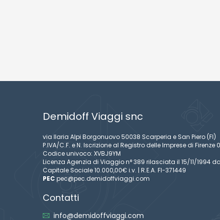
Demidoff Viaggi snc
via Ilaria Alpi Borgonuovo 50038 Scarperia e San Piero (FI)
P.IVA/C.F. e N. Iscrizione al Registro delle Imprese di Firen
Codice univoco: XVBJ9YM
Licenza Agenzia di Viaggio n° 389 rilasciata il 15/11/1994 da
Capitale Sociale 10.000,00€ i.v. | R.E.A. FI-371449
PEC
pec@pec.demidoffviaggi.com
Contatti
info@demidoffviaggi.com