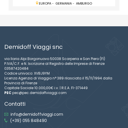
EUROPA
-
GERMANIA
-
AMBURGO
Demidoff Viaggi snc
via Ilaria Alpi Borgonuovo 50038 Scarperia e San Piero (FI)
P.IVA/C.F. e N. Iscrizione al Registro delle Imprese di Firenze
03587420484
Codice univoco: XVBJ9YM
Licenza Agenzia di Viaggio n° 389 rilasciata il 15/11/1994 dalla
Provincia di Firenze
Capitale Sociale 10.000,00€ i.v. | R.E.A. FI-371449
PEC
pec@pec.demidoffviaggi.com
Contatti
info@demidoffviaggi.com
(+39) 055 848490