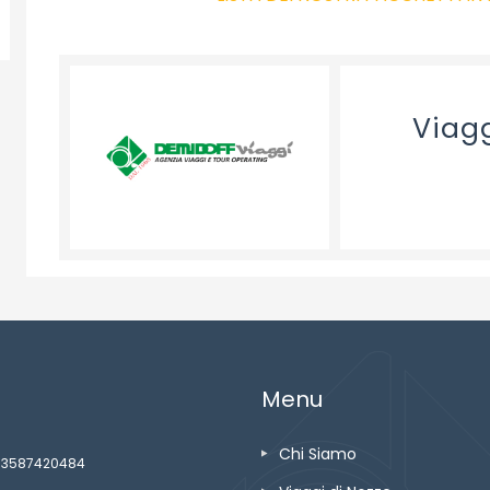
Viag
Menu
Chi Siamo
ze 03587420484