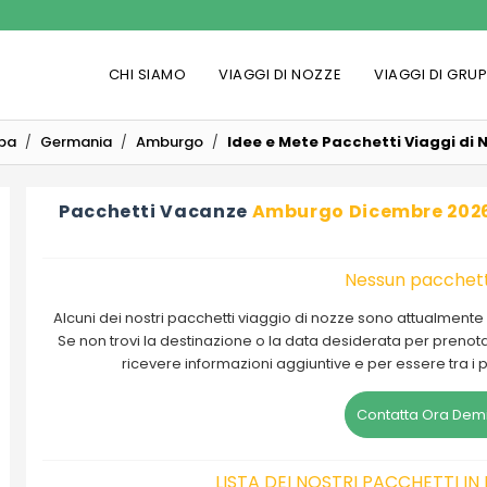
CHI SIAMO
VIAGGI DI NOZZE
VIAGGI DI GRU
pa
Germania
Amburgo
Idee e Mete Pacchetti Viaggi d
Pacchetti Vacanze
Amburgo Dicembre 202
Nessun pacchett
Alcuni dei nostri pacchetti viaggio di nozze sono attualment
Se non trovi la destinazione o la data desiderata per prenotare
ricevere informazioni aggiuntive e per essere tra i
Contatta Ora Demi
LISTA DEI NOSTRI PACCHETTI I