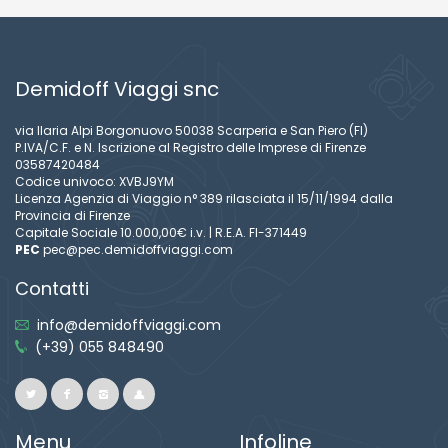
Demidoff Viaggi snc
via Ilaria Alpi Borgonuovo 50038 Scarperia e San Piero (FI)
P.IVA/C.F. e N. Iscrizione al Registro delle Imprese di Firenze
03587420484
Codice univoco: XVBJ9YM
Licenza Agenzia di Viaggio n° 389 rilasciata il 15/11/1994 dalla
Provincia di Firenze
Capitale Sociale 10.000,00€ i.v. | R.E.A. FI-371449
PEC
pec@pec.demidoffviaggi.com
Contatti
info@demidoffviaggi.com
(+39) 055 848490
Menu
Infoline