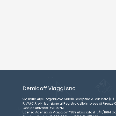
ROMA FIUMICIN
Demidoff Viaggi snc
via Ilaria Alpi Borgonuovo 50038 Scarperia e San Piero (FI)
P.IVA/C.F. e N. Iscrizione al Registro delle Imprese di Firen
Codice univoco: XVBJ9YM
Licenza Agenzia di Viaggio n° 389 rilasciata il 15/11/1994 da