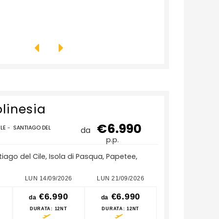
olinesia
€6.990
ILE
-
SANTIAGO DEL
da
p.p.
tiago del Cile, Isola di Pasqua, Papetee,
LUN 14/09/2026
LUN 21/09/2026
LUN 28/09/2026
€6.990
€6.990
€6.990
da
da
da
DURATA
: 12NT
DURATA
: 12NT
DURATA
: 12NT