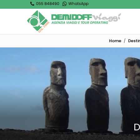
055 848490
WhatsApp
Home
Desti
D