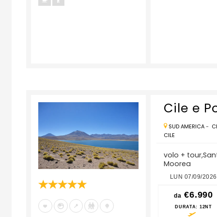
Cile e P
SUD AMERICA
-
C
CILE
volo + tour,San
Moorea
6
LUN 24/08/2026
LUN 31/08/2026
LUN 07/09/2026
€6.990
€6.990
€6.990
da
da
da
DURATA
: 12NT
DURATA
: 12NT
DURATA
: 12NT