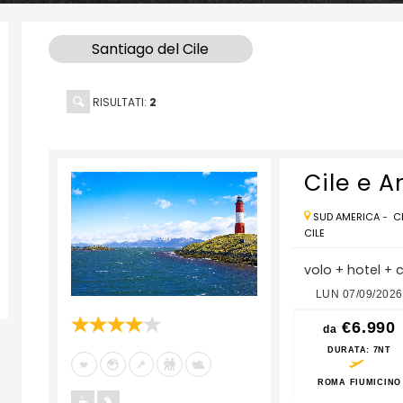
Santiago del Cile
RISULTATI:
2
Cile e A
SUD AMERICA
-
C
CILE
volo + hotel + 
6
LUN 24/08/2026
LUN 31/08/2026
LUN 07/09/2026
€7.590
€6.990
€6.990
da
da
da
DURATA
: 7NT
DURATA
: 7NT
DURATA
: 7NT
O
ROMA FIUMICINO
ROMA FIUMICINO
ROMA FIUMICINO