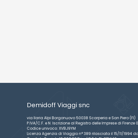
NO
ROMA FIUMICINO
ROMA FIUMICINO
ROMA FIUMICIN
Demidoff Viaggi snc
via Ilaria Alpi Borgonuovo 50038 Scarperia e San Piero (FI)
P.IVA/C.F. e N. Iscrizione al Registro delle Imprese di Firen
Codice univoco: XVBJ9YM
Licenza Agenzia di Viaggio n° 389 rilasciata il 15/11/1994 da