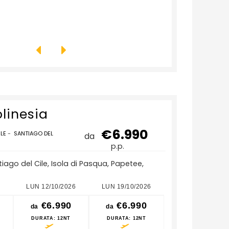
olinesia
€6.990
ILE
-
SANTIAGO DEL
da
p.p.
tiago del Cile, Isola di Pasqua, Papetee,
6
LUN 12/10/2026
LUN 19/10/2026
LUN 26/10/2026
€6.990
€6.990
€6.990
da
da
da
DURATA
: 12NT
DURATA
: 12NT
DURATA
: 12NT