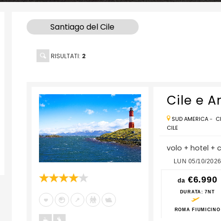
Santiago del Cile
RISULTATI:
2
Cile e A
SUD AMERICA
-
C
CILE
volo + hotel + 
6
LUN 21/09/2026
LUN 28/09/2026
LUN 05/10/202
€6.990
€6.990
€6.990
da
da
da
DURATA
: 7NT
DURATA
: 7NT
DURATA
: 7NT
O
ROMA FIUMICINO
ROMA FIUMICINO
ROMA FIUMICINO