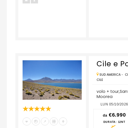
Cile e P
SUD AMERICA
-
C
CILE
volo + tour,San
Moorea
6
LUN 21/09/2026
LUN 28/09/2026
LUN 05/10/202
€6.990
€6.990
€6.990
da
da
da
DURATA
: 12NT
DURATA
: 12NT
DURATA
: 12NT