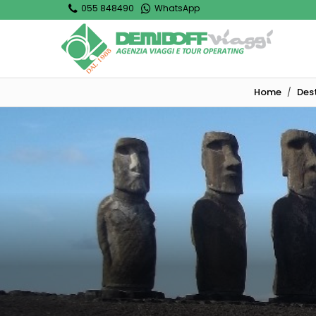
055 848490
WhatsApp
Home
Dest