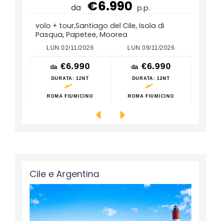
€6.990
da
p.p.
volo + tour,Santiago del Cile, Isola di
Pasqua, Papetee, Moorea
2026
LUN 02/11/2026
LUN 09/11/2026
LUN
90
€6.990
€6.990
da
da
da
2NT
DURATA
: 12NT
DURATA
: 12NT
DU
CINO
ROMA FIUMICINO
ROMA FIUMICINO
ROM
Cile e Argentina