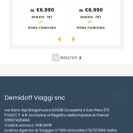
90
€6.990
€6.990
da
da
da
7NT
DURATA
: 7NT
DURATA
: 7NT
D
CINO
ROMA FIUMICINO
ROMA FIUMICINO
ROM
RISULTATI:
2
Demidoff Viaggi snc
via Ilaria Alpi Borgonuovo 50038 Scarperia e San Piero (FI)
P.IVA/C.F. e N. Iscrizione al Registro delle Imprese di Firenze
03587420484
Codice univoco: XVBJ9YM
Licenza Agenzia di Viaggio n° 389 rilasciata il 15/11/1994 dalla