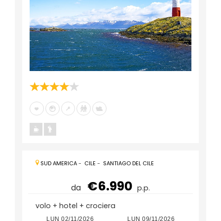
SUD AMERICA
-
CILE
-
SANTIAGO DEL CILE
€6.990
da
p.p.
volo + hotel + crociera
2026
LUN 02/11/2026
LUN 09/11/2026
LUN