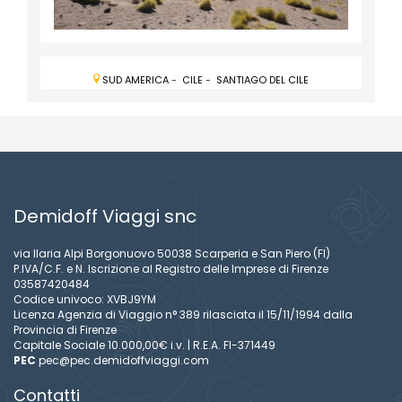
SUD AMERICA
-
CILE
-
SANTIAGO DEL CILE
Demidoff Viaggi snc
via Ilaria Alpi Borgonuovo 50038 Scarperia e San Piero (FI)
P.IVA/C.F. e N. Iscrizione al Registro delle Imprese di Firenze
03587420484
Codice univoco: XVBJ9YM
Licenza Agenzia di Viaggio n° 389 rilasciata il 15/11/1994 dalla
Provincia di Firenze
Capitale Sociale 10.000,00€ i.v. | R.E.A. FI-371449
PEC
pec@pec.demidoffviaggi.com
Contatti