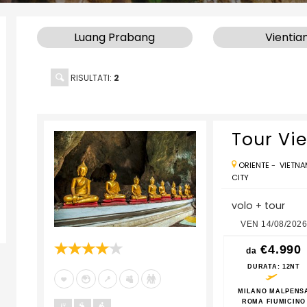
Luang Prabang
Vientia
RISULTATI:
2
Tour Vi
ORIENTE
-
VIETN
CITY
volo + tour
VEN 14/08/2026
€4.990
da
DURATA
: 12NT
MILANO MALPENS
ROMA FIUMICINO