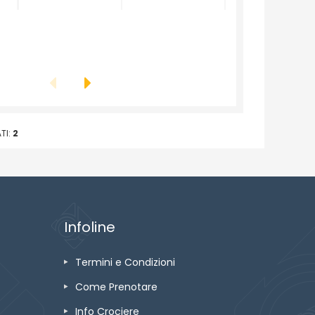
TI:
2
Infoline
Termini e Condizioni
Come Prenotare
Info Crociere